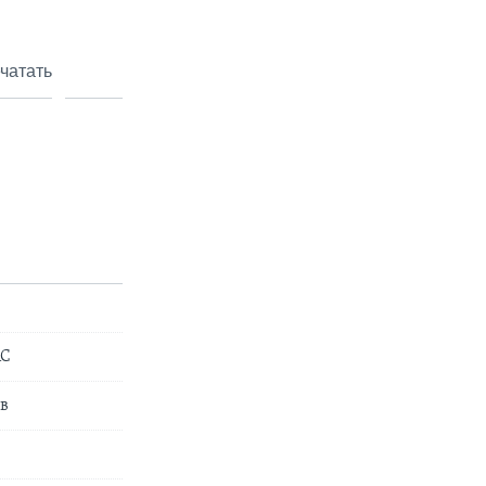
чатать
АС
в