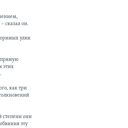
чением,
– сказал он.
споримых улик
напрямую
м этих
.
го, как три
столкновений
й степени они
 обвинив эту