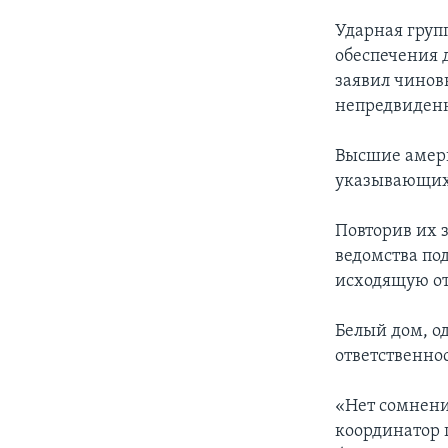
Ударная груп
обеспечения 
заявил чинов
непредвиден
Высшие амери
указывающих 
Повторив их 
ведомства под
исходящую от
Белый дом, о
ответственнос
«Нет сомнений
координатор 