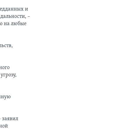
ведданных и
дальности, –
ию на любые
ьств,
ного
угрозу,
енную
– заявил
ной