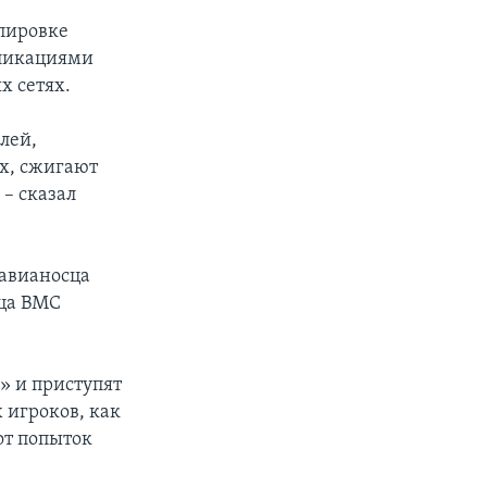
пировке
бликациями
х сетях.
лей,
х, сжигают
 – сказал
 авианосца
сца ВМС
» и приступят
 игроков, как
от попыток