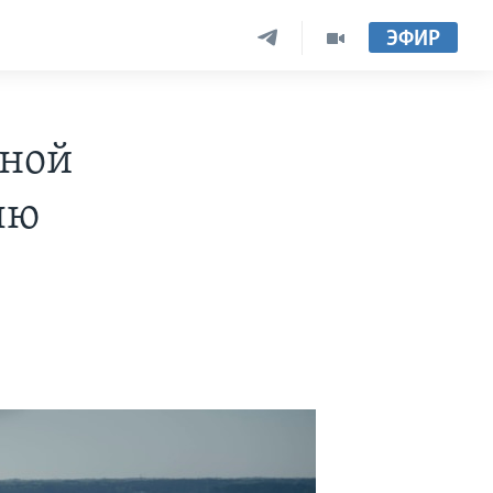
ЭФИР
нной
лю