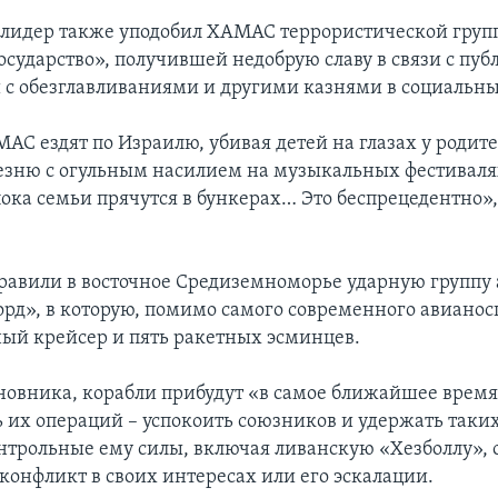
лидер также уподобил ХАМАС террористической груп
осударство», получившей недобрую славу в связи с пу
 с обезглавливаниями и другими казнями в социальны
АС ездят по Израилю, убивая детей на глазах у родите
езню с огульным насилием на музыкальных фестиваля
ока семьи прячутся в бункерах… Это беспрецедентно»,
авили в восточное Средиземноморье ударную группу
рд», в которую, помимо самого современного авиано
ный крейсер и пять ракетных эсминцев.
новника, корабли прибудут «в самое ближайшее время
ь их операций – успокоить союзников и удержать таких
нтрольные ему силы, включая ливанскую «Хезболлу», 
конфликт в своих интересах или его эскалации.