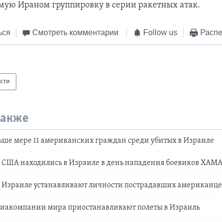
ую Ираном группировку в серии ракетных атак.
ься
Смотреть комментарии
Follow us
Распе
сти
также
ьше мере 11 американских граждан среди убитых в Израиле
 США находились в Израиле в день нападения боевиков ХАМ
в Израиле устанавливают личности пострадавших американце
иакомпании мира приостанавливают полеты в Израиль