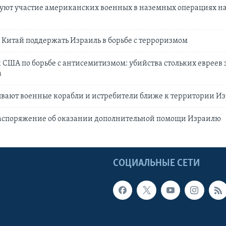
уют участие американских военных в наземных операциях н
Китай поддержать Израиль в борьбе с терроризмом
США по борьбе с антисемитизмом: убийства стольких евреев з
а
вают военные корабли и истребители ближе к территории И
распоряжение об оказании дополнительной помощи Израилю
Ы
СОЦИАЛЬНЫЕ СЕТИ