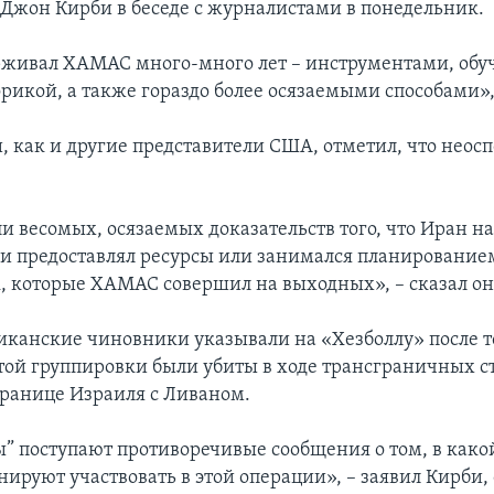
 Джон Кирби в беседе с журналистами в понедельник.
живал ХАМАС много-много лет – инструментами, обу
рикой, а также гораздо более осязаемыми способами», 
, как и другие представители США, отметил, что нео
и весомых, осязаемых доказательств того, что Иран 
ли предоставлял ресурсы или занимался планирование
, которые ХАМАС совершил на выходных», – сказал он
канские чиновники указывали на «Хезболлу» после то
этой группировки были убиты в ходе трансграничных 
границе Израиля с Ливаном.
ы” поступают противоречивые сообщения о том, в како
нируют участвовать в этой операции», – заявил Кирби,