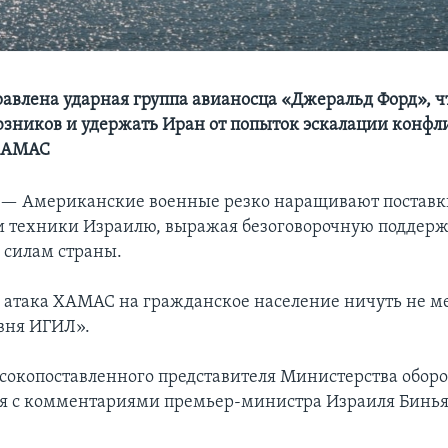
равлена ударная группа авианосца «Джеральд Форд», 
юзников и удержать Иран от попыток эскалации конф
ХАМАС
 —
Американские военные резко наращивают поставк
и техники Израилю, выражая безоговорочную поддер
силам страны.
, атака ХАМАС на гражданское население ничуть не 
вня ИГИЛ».
сокопоставленного представителя Министерства обо
ся с комментариями премьер-министра Израиля Бинь