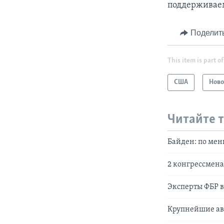
поддерживаем
Поделит
This item is part of
США
Ново
Читайте 
Байден: по мен
2 конгрессмена
Эксперты ФБР 
Крупнейшие ав