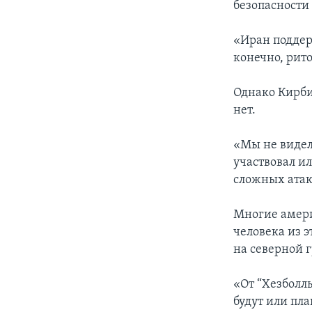
безопасности
«Иран поддер
конечно, рито
Однако Кирби
нет.
«Мы не видел
участвовал и
сложных атак
Многие амери
человека из 
на северной 
«От “Хезболл
будут или пла