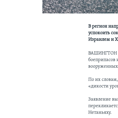
В регион нап
успокоить со
Израилем и 
ВАШИНГТОН
боеприпасов 
вооруженных 
По их словам
«дикости уро
Заявление вы
перекликает
Нетаньяху.