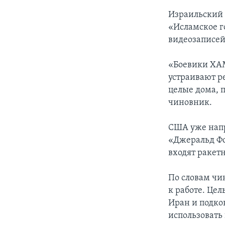
Израильский 
«Исламское г
видеозаписей
«Боевики ХАМ
устраивают р
целые дома, п
чиновник.
США уже напр
«Джеральд Фо
входят ракет
По словам чи
к работе. Цел
Иран и подко
использовать 