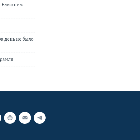
а Ближнем
а день не было
зраиля