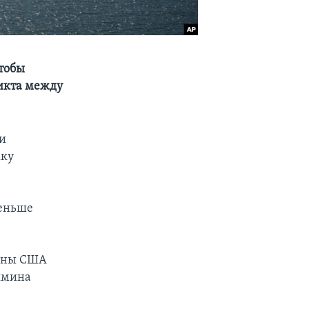
чтобы
ликта между
и
жку
меньше
роны США
ямина