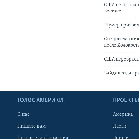
США не планир
Востоке
Шумер призвал 
Спецпосланник 
после Холокост
США перебрасы
Байден отдал 
ГОЛОС АМЕРИКИ
ПРОЕКТ
О нас
Америка
Пишите нам
Итоги
Правовая информация
Детали