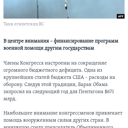
Learning English
Танк египетских ВС
СОЦИАЛЬНЫЕ СЕТИ
В центре внимания – финансирование программ
военной помощи другим государствам
Языки
Члены Конгресса настроены на сокращение
огромного бюджетного дефицита. Одна из
крупнейших статей бюджета США – расходы на
оборону. Следуя этой традиции, Барак Обама
запросил на следующий год для Пентагона $671
млрд.
Наибольшее внимание конгрессменов привлекает
помощь вооруженным силам других стран. В
минувшую среду председатель Объединенного