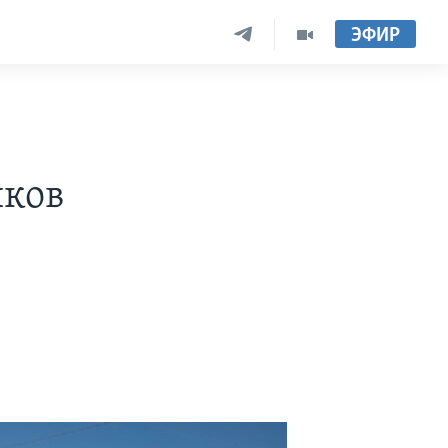
ЭФИР
иков