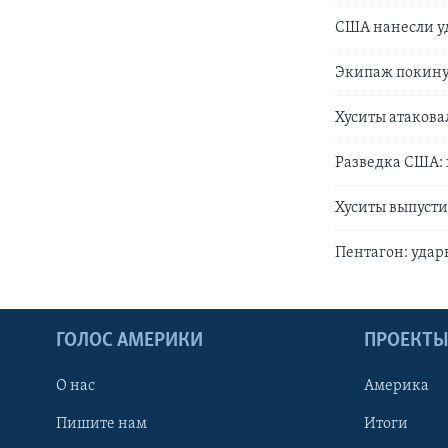
США нанесли уд
Экипаж покинул
Хуситы атакова
Разведка США: 
Хуситы выпусти
Пентагон: уда
ГОЛОС АМЕРИКИ
ПРОЕКТ
О нас
Америка
Пишите нам
Итоги