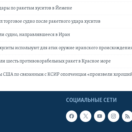
ары по ракетам хуситов в Йемене
 торговое судно после ракетного удара хуситов
ли судно, направлявшееся в Иран
хуситы используют для атак оружие иранского происхождени
ли шесть противокорабельных ракет в Красное море
ры США по связанным с КСИР ополченцам «произвели хороши
Ы
СОЦИАЛЬНЫЕ СЕТИ