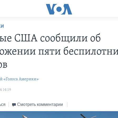
КИ
ые США сообщили об
ожении пяти беспилотн
ов
ей «Голоса Америки»
 14:19
ься
Смотреть комментарии