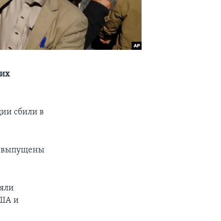
ких
ии сбили в
и выпущены
ляли
США и