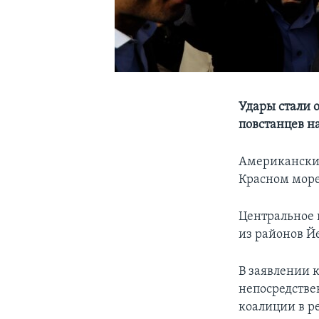
Удары стали 
повстанцев н
Американские
Красном море
Центральное
из районов Й
В заявлении 
непосредстве
коалиции в р