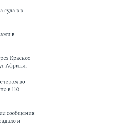
 суда в в
цами в
рез Красное
уг Африки.
вечером во
но в 110
чил сообщения
радало и