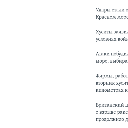
Удары стали 
Красном море
Хуситы заяви
условиях войн
Атаки побуди
море, выбира
Фирмы, работ
вторник хуси
километрах к
Британский ц
о взрыве раке
продолжило д