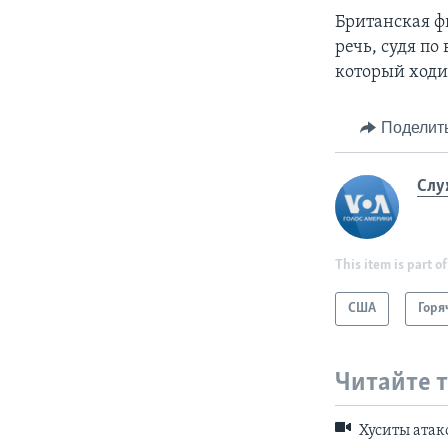
Британская ф
речь, судя по
который ходи
Поделит
Слу
This item is part of
США
Горя
Читайте 
Хуситы атак