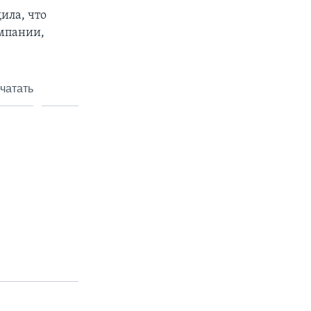
ила, что
омпании,
чатать