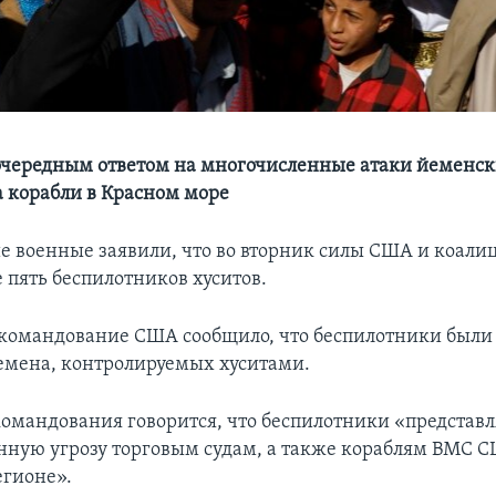
очередным ответом на многочисленные атаки йеменс
а корабли в Красном море
 военные заявили, что во вторник силы США и коалиц
 пять беспилотников хуситов.
 командование США сообщило, что беспилотники был
емена, контролируемых хуситами.
командования говорится, что беспилотники «представ
нную угрозу торговым судам, а также кораблям ВМС 
егионе».