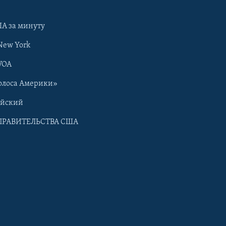
А за минуту
New York
VOA
олоса Америки»
ийский
ПРАВИТЕЛЬСТВА США