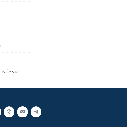
я
й эффект»