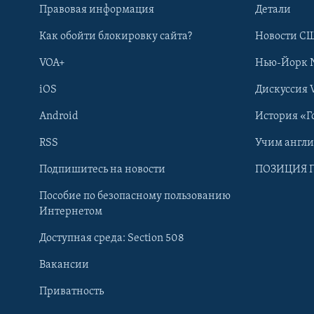
Правовая информация
Детали
Как обойти блокировку сайта?
Новости СШ
VOA+
Нью-Йорк 
iOS
Дискуссия 
Android
История «Г
RSS
Учим англ
Learning English
Подпишитесь на новости
ПОЗИЦИЯ 
Пособие по безопасному пользованию
СОЦИАЛЬНЫЕ СЕТИ
Интернетом
Доступная среда: Section 508
Вакансии
Приватность
Языки