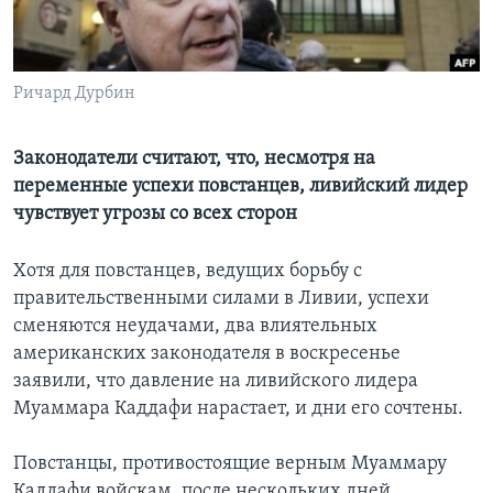
Learning English
Ричард Дурбин
СОЦИАЛЬНЫЕ СЕТИ
Законодатели считают, что, несмотря на
переменные успехи повстанцев, ливийский лидер
Языки
чувствует угрозы со всех сторон
Хотя для повстанцев, ведущих борьбу с
правительственными силами в Ливии, успехи
сменяются неудачами, два влиятельных
американских законодателя в воскресенье
заявили, что давление на ливийского лидера
Муаммара Каддафи нарастает, и дни его сочтены.
Повстанцы, противостоящие верным Муаммару
Каддафи войскам, после нескольких дней