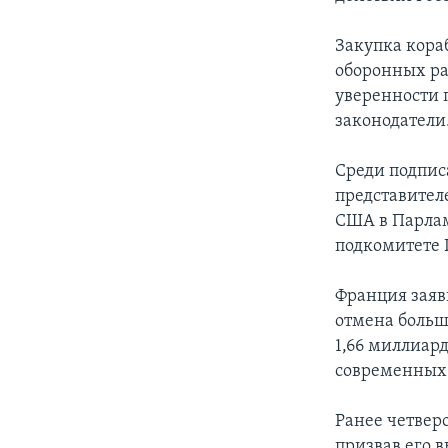
Закупка кора
оборонных ра
уверенности 
законодатели
Среди подпис
представител
США в Парлам
подкомитете 
Франция заяви
отмена больш
1,66 миллиар
современных 
Ранее четвер
призвав его 