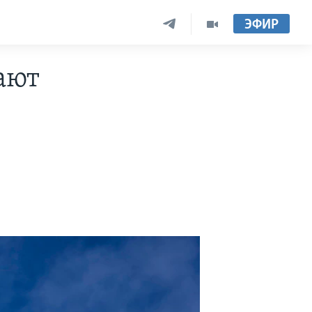
ЭФИР
ают