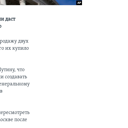
ии даст
ю
родажу двух
го их купило
утину, что
и создавать
генеральному
 в
пересмотреть
оскве после