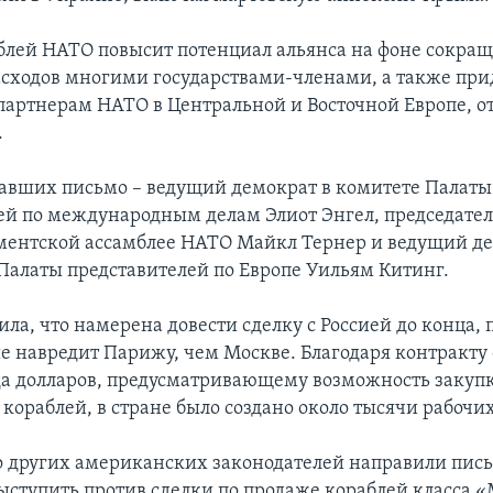
блей НАТО повысит потенциал альянса на фоне сокра
сходов многими государствами-членами, а также при
партнерам НАТО в Центральной и Восточной Европе, 
.
авших письмо – ведущий демократ в комитете Палаты
ей по международным делам Элиот Энгел, председател
ентской ассамблее НАТО Майкл Тернер и ведущий де
Палаты представителей по Европе Уильям Китинг.
ла, что намерена довести сделку с Россией до конца, 
е навредит Парижу, чем Москве. Благодаря контракту
да долларов, предусматривающему возможность закуп
кораблей, в стране было создано около тысячи рабочих
о других американских законодателей направили пис
выступить против сделки по продаже кораблей класса 