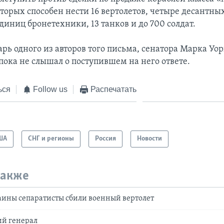
торых способен нести 16 вертолетов, четыре десантны
единиц бронетехники, 13 танков и до 700 солдат.
рь одного из авторов того письма, сенатора Марка Уор
пока не слышал о поступившем на него ответе.
ься
Follow us
Распечатать
ША
СНГ и регионы
Россия
Новости
также
аины сепаратисты сбили военный вертолет
ий генерал