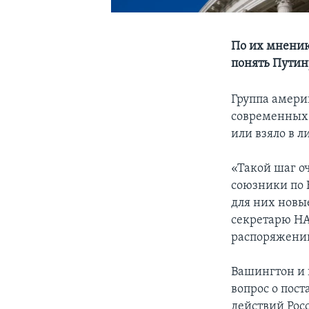
По их мнению
понять Путин
Группа амери
современных 
или взяло в 
«Такой шаг о
союзники по 
для них новы
секретарю НА
распоряжении
Вашингтон и 
вопрос о пос
действий Рос