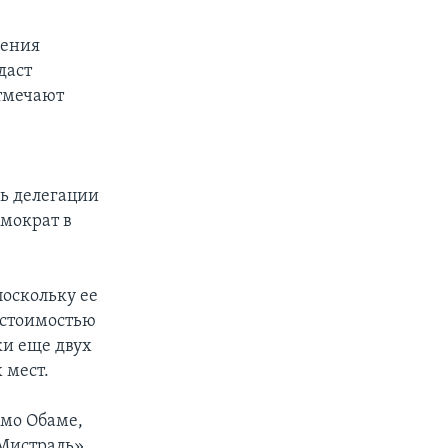
щения
даст
отмечают
ь делегации
мократ в
поскольку ее
 стоимостью
ки еще двух
 мест.
ьмо Обаме,
«Мистраль»,