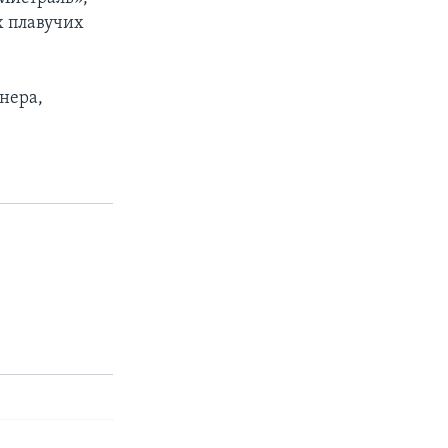
х плавучих
нера,