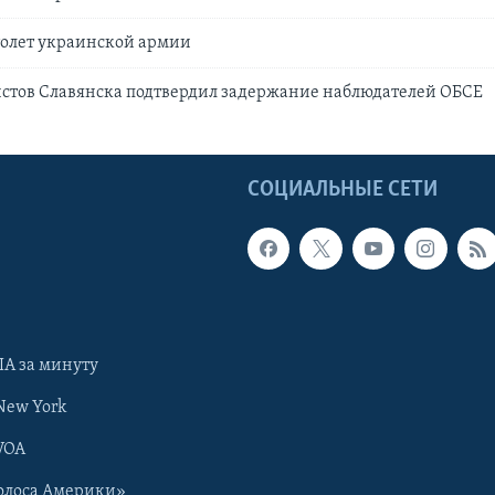
толет украинской армии
истов Славянска подтвердил задержание наблюдателей ОБСЕ
Ы
СОЦИАЛЬНЫЕ СЕТИ
А за минуту
New York
VOA
олоса Америки»