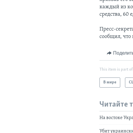
каждый из ко
средства, 60 
Пресс-секрета
сообщил, что 
Поделит
This item is part of
В мире
С
Читайте 
На востоке Укр
Убит украинск