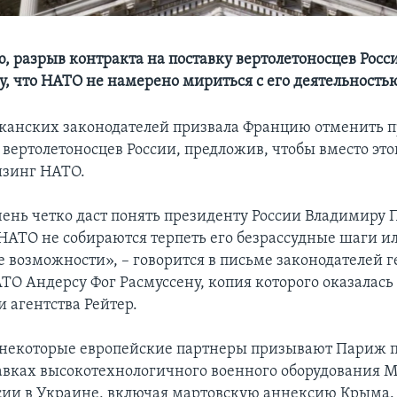
, разрыв контракта на поставку вертолетоносцев Росс
у, что НАТО не намерено мириться с его деятельность
канских законодателей призвала Францию отменить п
вертолетоносцев России, предложив, чтобы вместо это
лизинг НАТО.
чень четко даст понять президенту России Владимиру П
НАТО не собираются терпеть его безрассудные шаги ил
е возможности», – говорится в письме законодателей 
ТО Андерсу Фог Расмуссену, копия которого оказалась
 агентства Рейтер.
некоторые европейские партнеры призывают Париж 
тавках высокотехнологичного военного оборудования М
сии в Украине, включая мартовскую аннексию Крыма.