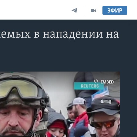
ЭФИР
яемых в нападении на
EMBED