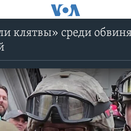
ли клятвы» среди обвин
й