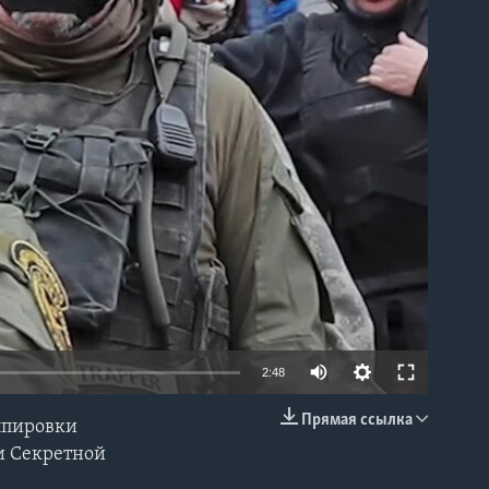
able
2:48
Прямая ссылка
ппировки
EMBED
ми Секретной