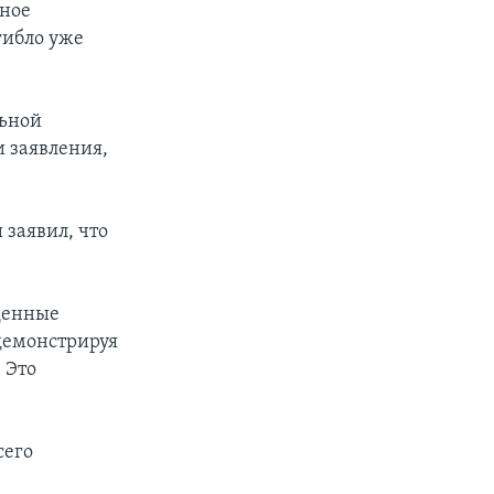
пное
гибло уже
льной
и заявления,
 заявил, что
денные
 демонстрируя
 Это
сего