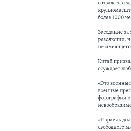
созвала засед
крупномасшта
более 1000 че
Заседание за
резолюции, н
не имеющего 
Китай призва
осуждает люб
«Это военные
военные прес
фотографии и
невообразимо
«Израиль дол
свободного ми