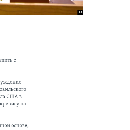
упить с
осуждение
раильского
сла США в
кризису на
нной основе,