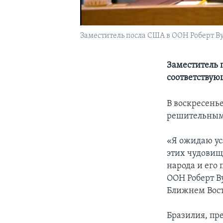
Заместитель посла США в ООН Роберт Ву
Заместитель 
соответствую
В воскресень
решительным
«Я ожидаю ус
этих чудовищ
народа и его
ООН Роберт В
Ближнем Вост
Бразилия, пр