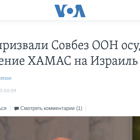
ризвали Совбез ООН осу
ение ХАМАС на Израиль
resse
3 00:59
ься
Смотреть комментарии
(1)