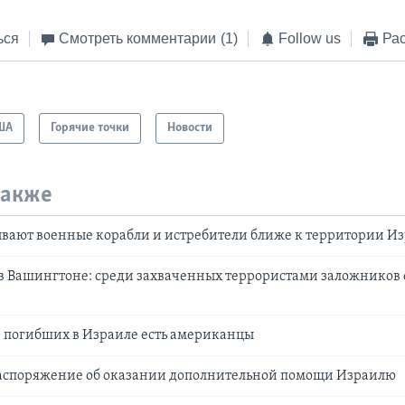
ься
Смотреть комментарии
(1)
Follow us
Рас
ША
Горячие точки
Новости
также
вают военные корабли и истребители ближе к территории И
в Вашингтоне: среди захваченных террористами заложников 
 погибших в Израиле есть американцы
распоряжение об оказании дополнительной помощи Израилю