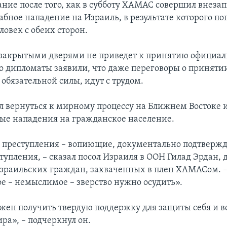
ание после того, как в субботу ХАМАС совершил внеза
бное нападение на Израиль, в результате которого по
ловек с обеих сторон.
 закрытыми дверями не приведет к принятию официа
о дипломаты заявили, что даже переговоры о приняти
обязательной силы, идут с трудом.
л вернуться к мирному процессу на Ближнем Востоке и
ые нападения на гражданское население.
 преступления – вопиющие, документально подтверж
тупления, – сказал посол Израиля в ООН Гилад Эрдан,
зраильских граждан, захваченных в плен ХАМАСом. –
е – немыслимое – зверство нужно осудить».
жен получить твердую поддержку для защиты себя и в
ра», – подчеркнул он.