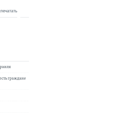
печатать
зраиля
есть граждане