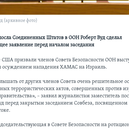
д (архивное фото)
посла Соединенных Штатов в ООН Роберт Вуд сделал
щее заявление перед началом заседания
е США призвали членов Совета Безопасности ООН выст
 осуждением нападения ХАМАС на Израиль.
лышать от других членов Совета очень решительное 
ных террористических актов, совершенных против из
 правительства», – заявил журналистам заместитель по
уд перед закрытым заседанием Совбеза, посвященном 
оке.
едседательствующая в Совете Безопасности на ротацио