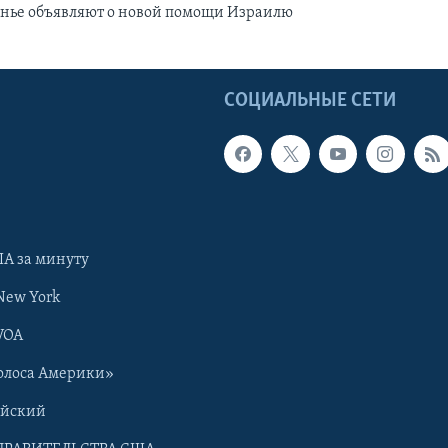
енье объявляют о новой помощи Израилю
Ы
СОЦИАЛЬНЫЕ СЕТИ
А за минуту
New York
VOA
олоса Америки»
ийский