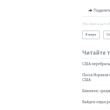
Поделит
This item is part of
В мире
С
Читайте 
США перебрасы
Посол Израиля 
США
Блинкен: среди
Байден отдал 