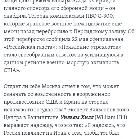
защищают режим Башара Асада в Сирии) и
главного спонсора его оборонной мощи – он
снабдила Тегеран комплексами ПВО С-300,
которые иранское военное командование еще
месяц назад перебросило к Персидскому заливу. Об
этой переброске сообщила 22 мая официальная
«Российская газета»: «Появление «трехсоток»
стало своеобразным ответом на усилившуюся в
данном регионе военно-морскую активность
США».
Отдает ли себе Москва отчет в том, что может
означать ее вовлеченность в вооруженное
противостояние США и Ирана на стороне
исламского государства? Эксперт Вильсоновского
Центра в Вашингтоне
Уильям Хилл
(William Hill)
выражает надежду, что это так: «Я надеюсь, что
Россия повлияет на Иран с тем, чтобы тот был