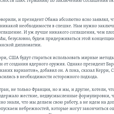
асности плюс Германия) по заключению соглашения о
оворили, и президент Обама абсолютно ясно заявлял, ч
 никакой необходимости в спешке. Нам нужно заключ
оглашение. И уж лучше никакого соглашения, чем пло
Мы, безусловно, будем придерживаться этой концепции
анской дипломатии.
рри, США будут стараться использовать мирные метод
н от создания ядерного оружия. Однако президент Ба
каких вариантов», добавил он. А пока, сказал Керри, 
асились в необходимости осторожного подхода.
ран, не только Франция, но и мы, и другие, хотели, ч
одержало жесткие, недвусмысленные формулировки, 
чно знали, что мы делаем свою работу, а не идем на д
допускаем небрежностей, которые могут закончиться о