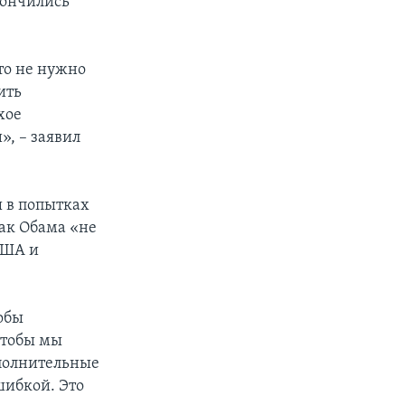
кончились
то не нужно
ить
хое
», – заявил
ы в попытках
рак Обама «не
США и
тобы
чтобы мы
ополнительные
шибкой. Это