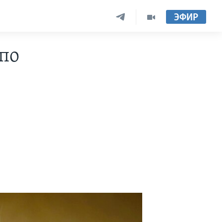
ЭФИР
 по