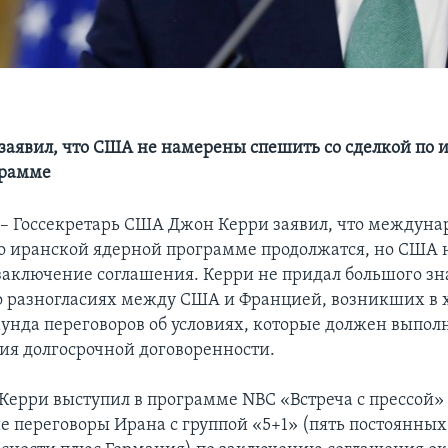
 заявил, что США не намерены спешить со сделкой по 
грамме
 Госсекретарь США Джон Керри заявил, что междуна
о иранской ядерной программе продолжатся, но США н
заключение соглашения. Керри не придал большого з
 разногласиях между США и Францией, возникших в 
аунда переговоров об условиях, которые должен выпол
ия долгосрочной договоренности.
Керри выступил в программе NBC «Встреча с прессой» 
е переговоры Ирана с группой «5+1» (пять постоянных