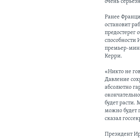
очень серьезн
Ранее Франци
остановит ра
предостерег 
способности 
премьер-мин
Керри.
«Никто не го
Давление сох
абсолютно га
окончательно
будет расти. 
можно будет 
сказал госсек
Президент Ир