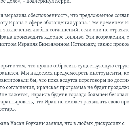
ое дело», – подчеркнул Керри.
я выразила обеспокоенность, что предложенное согла
боту Ирана в сфере обогащения урана. Тем временем 
от заключения любых соглашений, если они не отразят
Ирана производить ядерное топливо. Эти возражения,
истром Израиля Биньямином Нетаньяху, также проко
ворит о том, что нужно отбросить существующую струк
ранится. Мы надеемся предусмотреть инструменты, к
рантировали бы, что пока ведутся переговоры по дост
го соглашения, иранская программа не будет продолжа
Мне кажется, Израиль будет в гораздо большей безопас
гарантировать, что Иран не сможет развивать свою пр
ретарь.
ана Хасан Роухани заявил, что в любых дискуссиях с