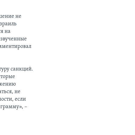
шение не
Израиль
ся на
 озвученные
мментировал
туру санкций.
оторые
ижению
ться, не
ности, если
ограмму», –