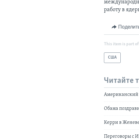
международны
работу в яде
Поделит
This item is part of
США
Читайте 
Американский 
Обама поздрав
Керри в Женев
Переговоры с И