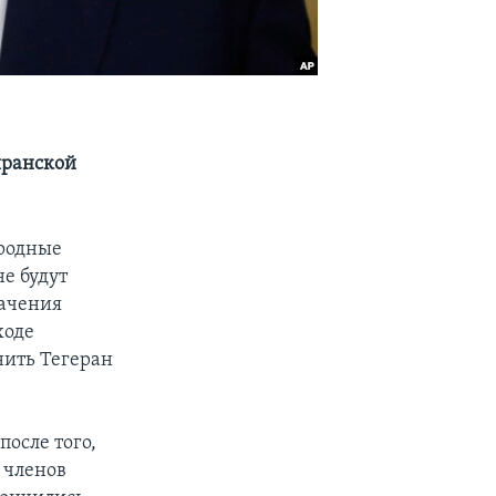
иранской
родные
е будут
начения
ходе
нить Тегеран
после того,
 членов