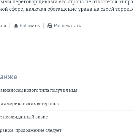
ми переговорщиками его страна не откажется от пра
рной сфере, включая обогащение урана на своей террит
ься
Follow us
Распечатать
также
авианосец нового типа получил имя
ил американских ветеранов
е: неожиданный визит
раном: продолжение следует