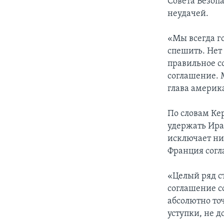
Совета Безоп
неудачей.
«Мы всегда г
спешить. Нет
правильное с
соглашение. 
глава америк
По словам Ке
удержать Ира
исключает ни
Франция согл
«Целый ряд ст
соглашение с
абсолютно то
уступки, не 