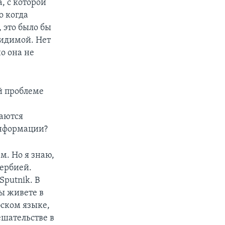
, с которой
о когда
 это было бы
видимой. Нет
но она не
й проблеме
таются
информации?
м. Но я знаю,
ербией.
Sputnik. В
вы живете в
ском языке,
ешательстве в