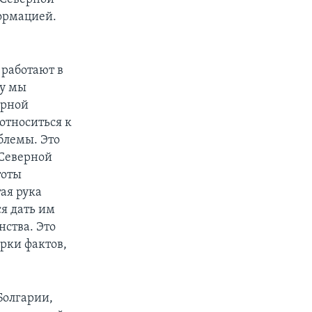
ормацией.
 работают в
му мы
ерной
относиться к
блемы. Это
 Северной
тоты
ая рука
я дать им
ства. Это
рки фактов,
Болгарии,