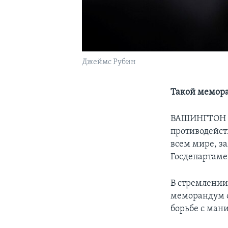
Джеймс Рубин
Такой мемор
ВАШИНГТОН –
противодейст
всем мире, з
Госдепартаме
В стремлении
меморандум о
борьбе с ма