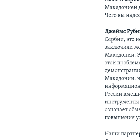
Македонией д
Чего вы наде
Джеймс Руби
Сербии, это 
заключили ме
Македонии. Э
этой проблеме
демонстрация
Македонии, ч
информационн
России вмеши
инструменты 
означает обм
повышения ус
Наши партнер