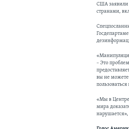
США заявили 
странами, вк
Спецпосланни
Госдепартаме
дезинформаци
«Манипуляция
– Это пробле
предоставляе
вы не можете
пользоваться
«Мы в Центре
мира доказат
нарушается», 
Голос Амери