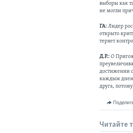
выборы как та
не могли при
ГА:
Лидер ро
открыто крит
теряет контр
Д.Р.:
О Пригож
преувеличивае
достижении св
каждым днем 
друга, потому
Поделит
Читайте 