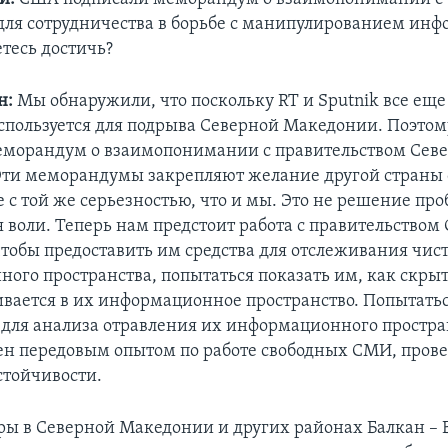
ля сотрудничества в борьбе с манипулированием инф
етесь достичь?
н:
Мы обнаружили, что поскольку RT и Sputnik все еще
используется для подрыва Северной Македонии. Поэто
морандум о взаимопонимании с правительством Сев
ти меморандумы закрепляют желание другой страны 
 с той же серьезностью, что и мы. Это не решение про
 воли. Теперь нам предстоит работа с правительством
тобы предоставить им средства для отслеживания чис
ого пространства, попытаться показать им, как скрыт
вается в их информационное пространство. Попытатьс
для анализа отравления их информационного простран
ен передовым опытом по работе свободных СМИ, прове
тойчивости.
ы в Северной Македонии и других районах Балкан – 