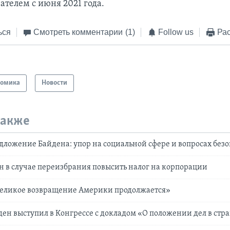
ателем с июня 2021 года.
ься
Смотреть комментарии
(1)
Follow us
Рас
номика
Новости
также
ложение Байдена: упор на социальной сфере и вопросах без
 в случае переизбрания повысить налог на корпорации
Великое возвращение Америки продолжается»
ен выступил в Конгрессе с докладом «О положении дел в стр