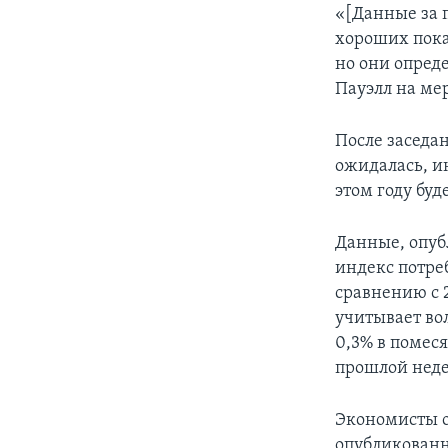
«[Данные за 
хороших пока
но они опреде
Пауэлл на ме
После заседан
ожидалась, и
этом году буд
Данные, опуб
индекс потреб
сравнению с 
учитывает во
0,3% в помес
прошлой недел
Экономисты о
опубликованн