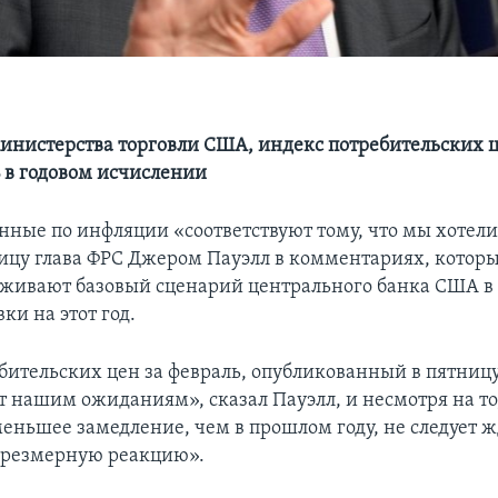
нистерства торговли США, индекс потребительских ц
% в годовом исчислении
нные по инфляции «соответствуют тому, что мы хотели
ницу глава ФРС Джером Пауэлл в комментариях, которые
рживают базовый сценарий центрального банка США 
ки на этот год.
бительских цен за февраль, опубликованный в пятницу
ет нашим ожиданиям», сказал Пауэлл, и несмотря на то
еньшее замедление, чем в прошлом году, не следует ж
чрезмерную реакцию».