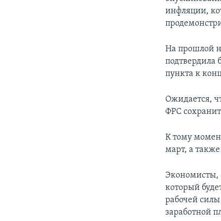
инфляции, ко
продемонстри
На прошлой не
подтвердила б
пункта к конц
Ожидается, чт
ФРС сохранит
К тому момен
март, а также
Экономисты, о
который буде
рабочей силы
заработной пл