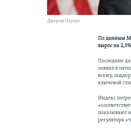
Джером Пауэлл
По данным Ми
вырос на 2,5
Последние да
заявил в пят
всему, подде
ключевой став
Индекс потре
«соответству
показывают м
регулятора «