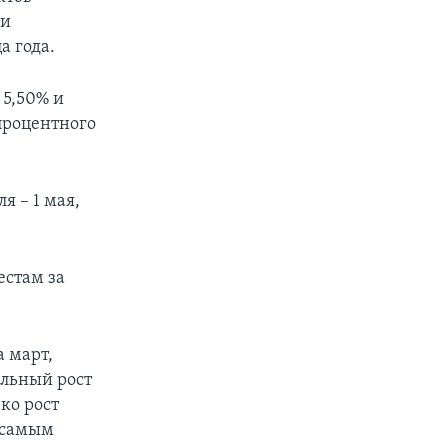
ли
а года.
 5,50% и
 процентного
я – 1 мая,
естам за
а март,
ильный рост
ко рост
я самым