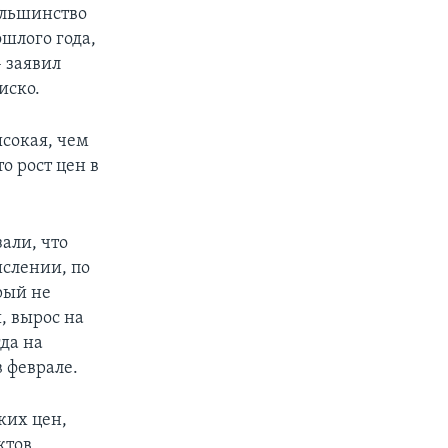
ольшинство
шлого года,
– заявил
иско.
ысокая, чем
о рост цен в
али, что
ислении, по
рый не
, вырос на
да на
в феврале.
ких цен,
ктов