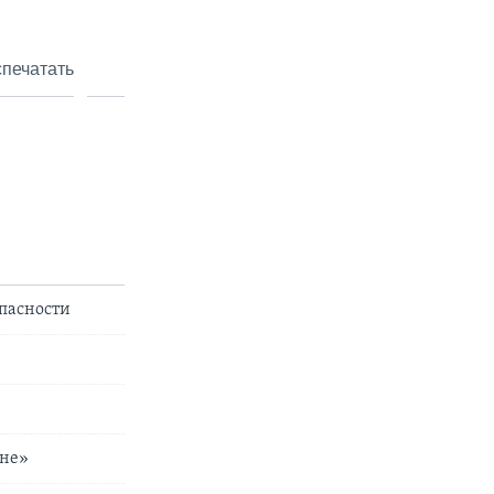
печатать
опасности
ане»