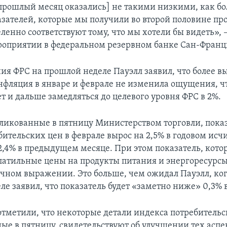
прошлый месяц оказались] не такими низкими, как б
зателей, которые мы получили во второй половине про
ленно соответствуют тому, что мы хотели бы видеть», 
роприятии в федеральном резервном банке Сан-Франц
ия ФРС на прошлой неделе Пауэлл заявил, что более в
нфляция в январе и феврале не изменила ощущения, чт
ет и дальше замедляться до целевого уровня ФРС в 2%.
ликованные в пятницу Министерством торговли, показ
ительских цен в феврале вырос на 2,5% в годовом исч
2,4% в предыдущем месяце. При этом показатель, кото
латильные цены на продукты питания и энергоресурсы
ячном выражении. Это больше, чем ожидал Пауэлл, ког
е заявил, что показатель будет «заметно ниже» 0,3% 
тметили, что некоторые детали индекса потребительс
ые в пятницу, свидетельствуют об улучшении тех аспе