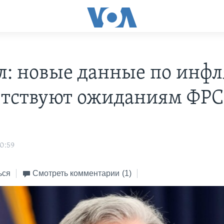
л: новые данные по инф
етствуют ожиданиям ФРС
0:59
ься
Смотреть комментарии
(1)