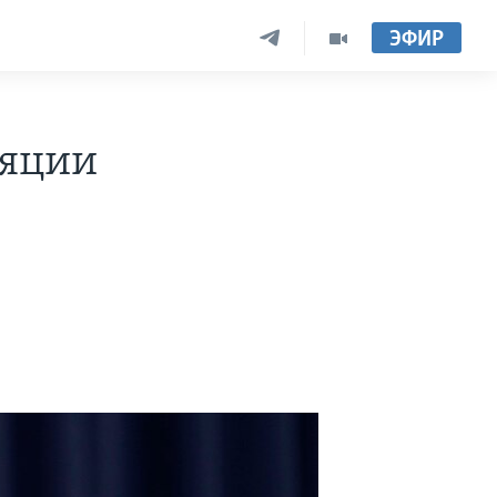
ЭФИР
ляции