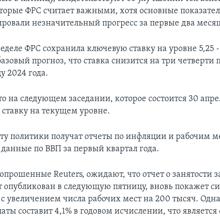
торые ФРС считает важными, хотя основные показате
ровали незначительный прогресс за первые два месяц
деле ФРС сохранила ключевую ставку на уровне 5,25 -
азовый прогноз, что ставка снизится на три четверти
у 2024 года.
о на следующем заседании, которое состоится 30 апрел
 ставку на текущем уровне.
ту политики получат отчеты по инфляции и рабочим м
 данные по ВВП за первый квартал года.
прошенные Reuters, ожидают, что отчет о занятости з
т опубликован в следующую пятницу, вновь покажет с
 с увеличением числа рабочих мест на 200 тысяч. Одна
аты составит 4,1% в годовом исчислении, что являетс