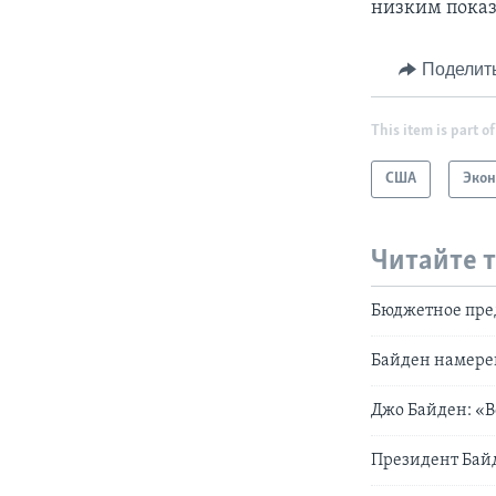
низким показ
Поделит
This item is part of
США
Эко
Читайте 
Бюджетное пред
Байден намерен
Джо Байден: «
Президент Байд