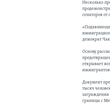
Несколько пр
продемонстри
сенаторов от
«Подавляющее
иммиграционн
демократ Чак 
Основу рассм
предотвращен
открывает во
иммигрантов,
Документ пре
тысяч челове
заграждения 
границы с Ме