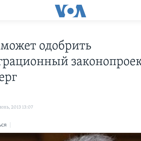
 может одобрить
рационный законопроек
ерг
нь, 2013 13:07
ься