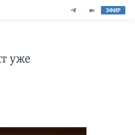
ЭФИР
т уже