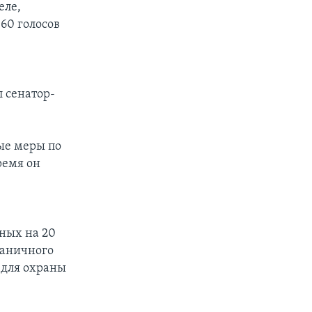
еле,
60 голосов
 сенатор-
ые меры по
ремя он
ных на 20
раничного
 для охраны