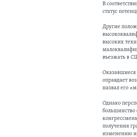
В соответств
статус потен
Другие полож
высококвалиф
высоких техн
малоквалифиц
въезжать в С
Оказавшиеся 
оправдает во
назвал его «
Однако персп
большинство 
конгрессмены
получения гр
изменению им