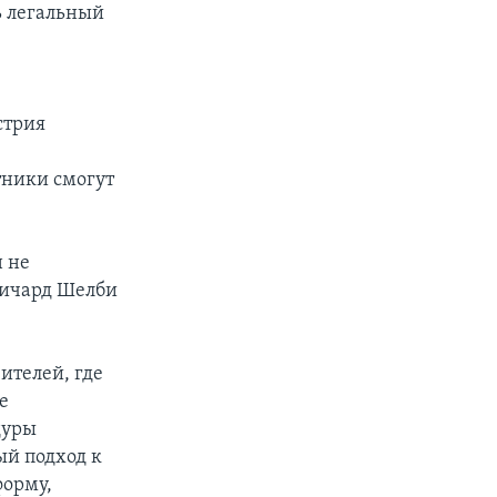
ь легальный
стрия
тники смогут
н не
Ричард Шелби
ителей, где
е
дуры
ый подход к
форму,