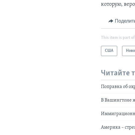
которую, веро
Поделит
This item is part of
США
Ново
Читайте 
Поправка об о
В Вашингтоне 
Иммиграционна
Америка – стре