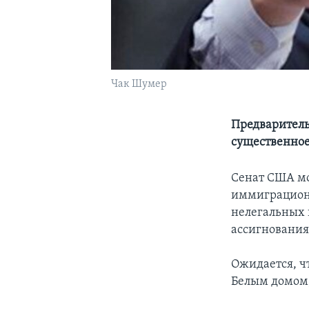
Чак Шумер
Предваритель
существенное
Сенат США мо
иммиграцион
нелегальных
ассигнования
Ожидается, ч
Белым домом,