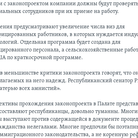
ии с законопроектом компании должны будут проверят
циальных сотрудников при их приеме на работу.
ения предусматривают увеличение числа виз для
ицированных работников, в которых нуждается инду
ологий. Отдельная программа будет создана для
ированного персонала, а сельскохозяйственные рабо
ША по краткосрочной программе.
в меньшинстве критики законопроекта говорят, что о
злагаемых на него надежд. Республиканский сенатор 
матерью всех амнистий».
ективы прохождения законопроекта в Палате представ
составляют республиканцы, довольно туманны. Многи
 выступают против содержащейся в документе проце
ажданства нелегалами. Многие предпочли бы поэтапн
миграционного законодательства, а не коренную ре