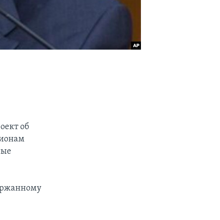
оект об
лионам
ные
держанному