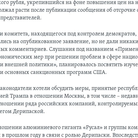
кого рубля, укрепившийся на фоне повышения цен на н
олжал расти после публикации сообщения об отсрочке
 представителей.
и комитета, находящегося под контролем демократов, 
ались на опубликованное заявление, но не дали никак
ных комментариев. Слушания под названием «Приме
ономических мер при решении проблем в сфере наци
 и внешней политики», планировалось посвятить изуч
ти основных санкционных программ США.
 законодатели хотели обсудить меры, принятые респуб
ей Трампа в отношении Москвы, в том числе – недав
тношении ряда российских компаний, контролируемы
егом Дерипаской.
ношении алюминиевого гиганта «Русал» и группы ко
 в прошлом году в связи с ролью Дерипаски. Впоследс