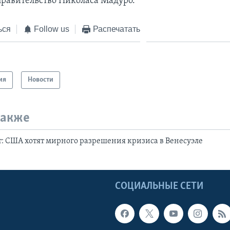
правительство Николаса Мадуро.
ься
Follow us
Распечатать
ия
Новости
также
: США хотят мирного разрешения кризиса в Венесуэле
Ы
СОЦИАЛЬНЫЕ СЕТИ