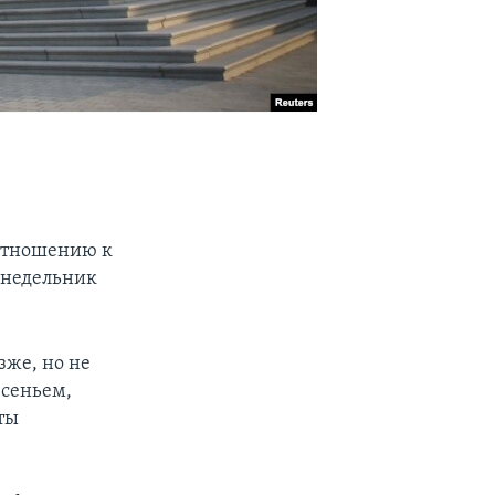
отношению к
понедельник
зже, но не
есеньем,
ты