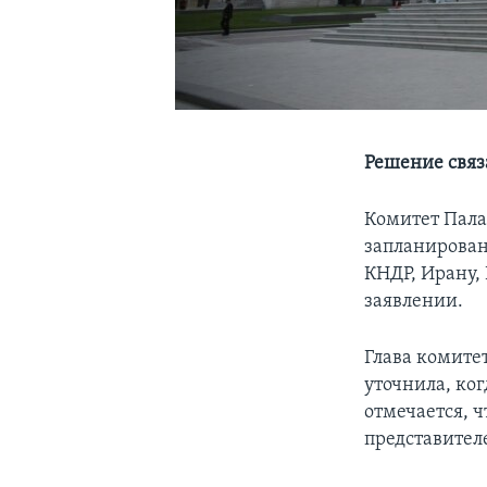
Решение связ
Комитет Пала
запланирован
КНДР, Ирану,
заявлении.
Глава комите
уточнила, ко
отмечается, 
представител