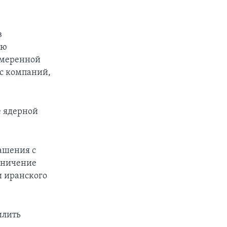
в
ию
амеренной
 с компаний,
е ядерной
ашения с
аничение
и иранского
илить