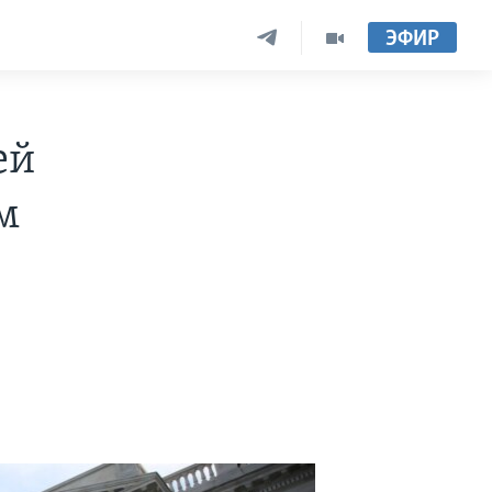
ЭФИР
ей
м