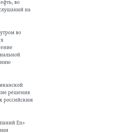
ефть, во
 слушаний на
утром во
их
нение
ональной
ению
ликанской
ние решения
х российским
мпаний En+
твии