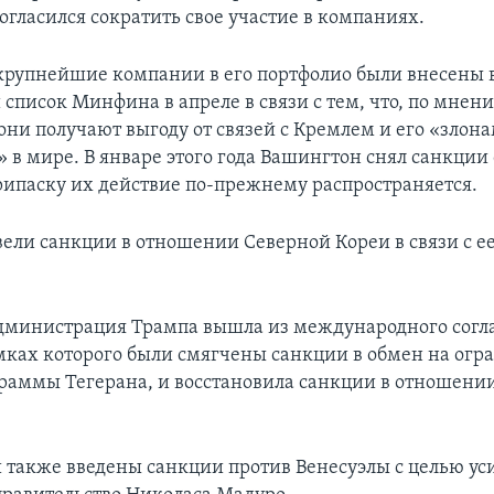
огласился сократить свое участие в компаниях.
крупнейшие компании в его портфолио были внесены 
список Минфина в апреле в связи с тем, что, по мнен
они получают выгоду от связей с Кремлем и его «злон
» в мире. В январе этого года Вашингтон снял санкции
рипаску их действие по-прежнему распространяется.
ели санкции в отношении Северной Кореи в связи с е
администрация Трампа вышла из международного согл
мках которого были смягчены санкции в обмен на огр
раммы Тегерана, и восстановила санкции в отношени
 также введены санкции против Венесуэлы с целью ус