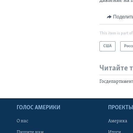
давление на 
Поделит
This item is part of
США
Росс
Читайте 
Госдепартамент
ГОЛОС АМЕРИКИ
ПРОЕКТ
О нас
Америка
Пишите нам
Итоги