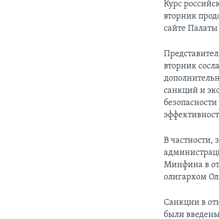
Курс российс
вторник прод
сайте Палаты
Представител
вторник сосл
дополнитель
санкций и эк
безопасности
эффективнос
В частности,
администраци
Минфина в о
олигархом Ол
Санкции в от
были введены