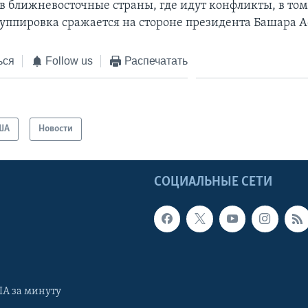
в ближневосточные страны, где идут конфликты, в том
руппировка сражается на стороне президента Башара А
ься
Follow us
Распечатать
ША
Новости
Ы
СОЦИАЛЬНЫЕ СЕТИ
А за минуту