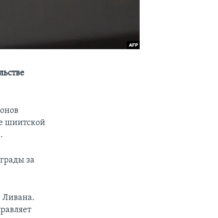
льстве
ионов
ие шиитской
.
грады за
 Ливана.
правляет