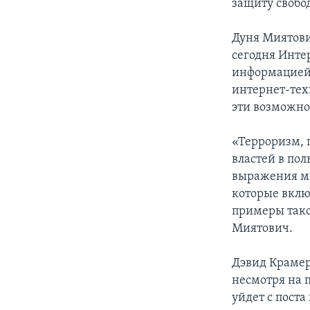
защиту свобо
Дуня Миятови
сегодня Инте
информацией,
интернет-тех
эти возможно
«Терроризм, 
властей в пол
выражения мн
которые вклю
примеры тако
Миятович.
Дэвид Крамер
несмотря на 
уйдет с поста