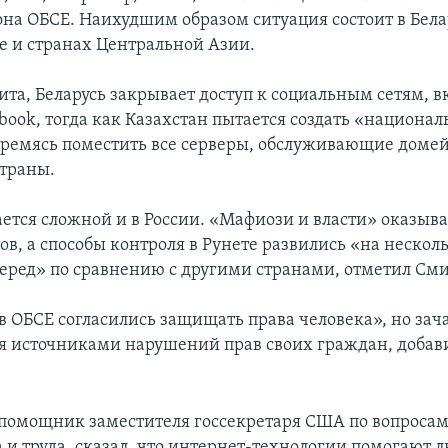
она ОБСЕ. Наихудшим образом ситуация состоит в Белар
 и странах Центральной Азии.
ита, Беларусь закрывает доступ к социальным сетям, 
ebook, тогда как Казахстан пытается создать «национа
тремясь поместить все серверы, обслуживающие домей
траны.
ается сложной и в России. «Мафиози и власти» оказыв
в, а способы контроля в Рунете развились «на нескол
еред» по сравнению с другими странами, отметил Сми
ов ОБСЕ согласились защищать права человека», но зач
я источниками нарушений прав своих граждан, добав
 помощник заместителя госсекретаря США по вопроса
а и труда, сказал, что интернет-технологии помогают 