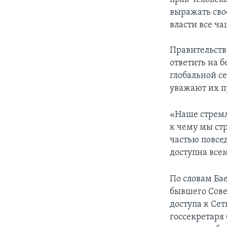
выражать сво
власти все ч
Правительств
ответить на 
глобальной се
уважают их пр
«Наше стремле
к чему мы ст
частью повсе
доступна всем
По словам Бае
бывшего Сове
доступа к Се
госсекретаря