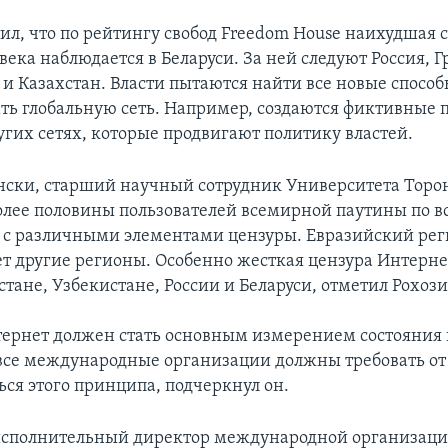
ил, что по рейтингу свобод Freedom House наихудшая 
ека наблюдается в Беларуси. За ней следуют Россия, Г
и Казахстан. Власти пытаются найти все новые спосо
ть глобальную сеть. Например, создаются фиктивные 
ругих сетях, которые продвигают политику властей.
нски, старший научный сотрудник Университета Торонт
более половины пользователей всемирной паутины по в
 с различными элементами цензуры. Евразийский рег
ет другие регионы. Особенно жесткая цензура Интерне
стане, Узбекистане, России и Беларуси, отметил Рохоз
тернет должен стать основным измерением состояния 
 все международные организации должны требовать от
ся этого принципа, подчеркнул он.
исполнительный директор международной организаци