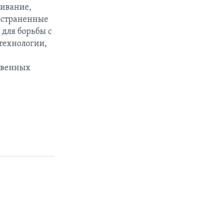
гивание,
остраненные
 для борьбы с
технологии,
ственных