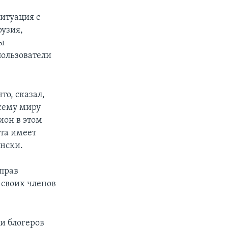
ситуация с
рузия,
бы
пользователи
о, сказал,
сему миру
ион в этом
та имеет
ински.
прав
 своих членов
и блогеров