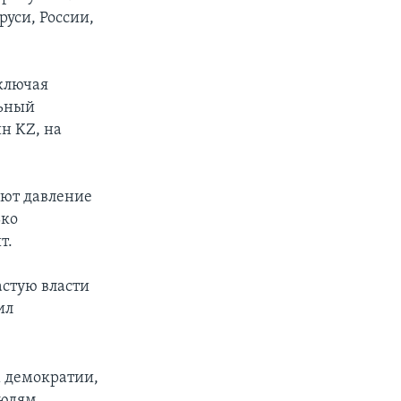
уси, России,
включая
льный
н KZ, на
ают давление
ько
т.
астую власти
ил
м демократии,
людям