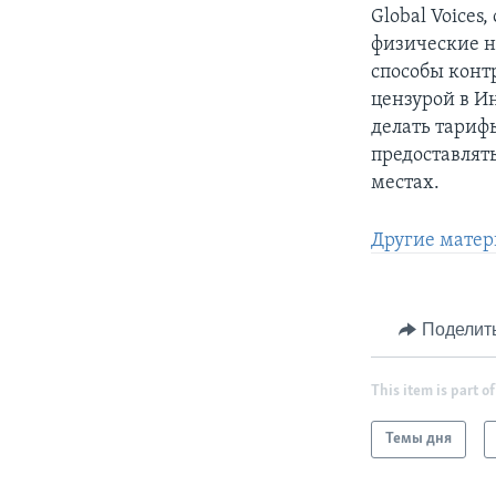
Global Voices
физические н
способы контр
цензурой в И
делать тариф
предоставлят
местах.
Другие матер
Поделит
This item is part of
Темы дня