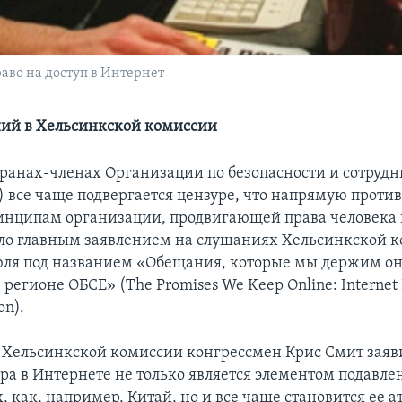
во на доступ в Интернет
ий в Хельсинкской комиссии
транах-членах Организации по безопасности и сотрудн
) все чаще подвергается цензуре, что напрямую проти
нципам организации, продвигающей права человека 
тало главным заявлением на слушаниях Хельсинкской 
юля под названием «Обещания, которые мы держим он
 регионе ОБСЕ» (The Promises We Keep Online: Internet
on).
 Хельсинкской комиссии конгрессмен Крис Смит заяви
ра в Интернете не только является элементом подавле
, как, например, Китай, но и все чаще становится ее а