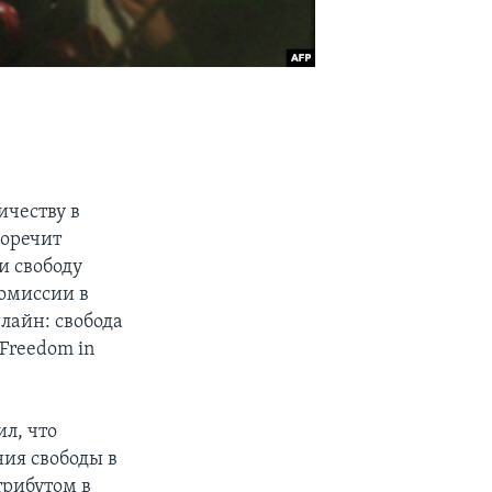
ичеству в
воречит
и свободу
комиссии в
лайн: свобода
 Freedom in
л, что
ния свободы в
трибутом в