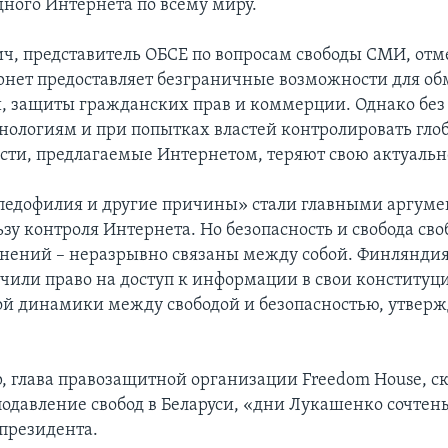
дного Интернета по всему миру.
ч, представитель ОБСЕ по вопросам свободы СМИ, отме
рнет предоставляет безграничные возможности для об
 защиты гражданских прав и коммерции. Однако без 
нологиям и при попытках властей контролировать гло
сти, предлагаемые Интернетом, теряют свою актуальн
педофилия и другие причины» стали главными аргум
ьзу контроля Интернета. Но безопасность и свобода св
ений – неразрывно связаны между собой. Финляндия
чили право на доступ к информации в свои конституци
й динамики между свободой и безопасностью, утверж
, глава правозащитной организации Freedom House, ска
подавление свобод в Беларуси, «дни Лукашенко сочтены
 президента.