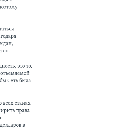
поэтому
таться
агодаря
аждан,
л он.
ость, это то,
неотъемлемой
бы Сеть была
о всех станах
ширить права
я
долларов в