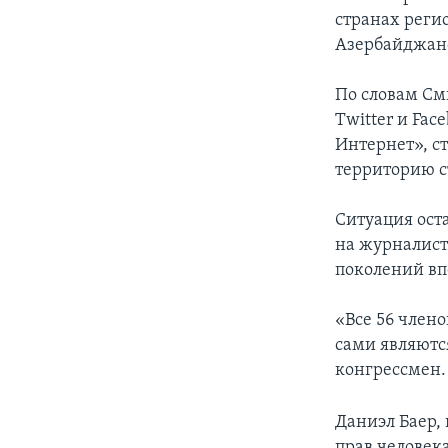
странах реги
Азербайджане
По словам См
Twitter и Fac
Интернет», с
территорию с
Ситуация ост
на журналисто
поколений вп
«Все 56 член
сами являютс
конгрессмен.
Даниэл Баер,
прав человек