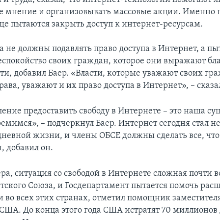
е мнение и организовывать массовые акции. Именно 
аще пытаются закрыть доступ к интернет-ресурсам.
а не должны подавлять право доступа в Интернет, а пы
беспокойство своих граждан, которое они выражают бл
ти, добавил Баер. «Власти, которые уважают своих гр
ава, уважают и их право доступа в Интернет», – сказа
ние предоставить свободу в Интернете – это наша сущн
ремимся», – подчеркнул Баер. Интернет сегодня стал 
дневной жизни, и члены ОБСЕ должны сделать все, что
, добавил он.
ра, ситуация со свободой в Интернете сложная почти в
тского Союза, и Госдепартамент пытается помочь рас
ти во всех этих странах, отметил помощник заместител
 США. До конца этого года США истратят 70 миллионов 