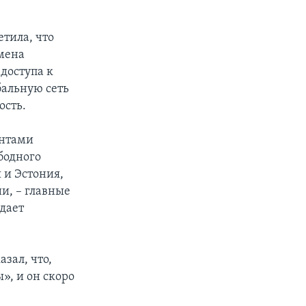
тила, что
мена
доступа к
бальную сеть
ость.
ентами
ободного
 и Эстония,
и, – главные
дает
зал, что,
», и он скоро