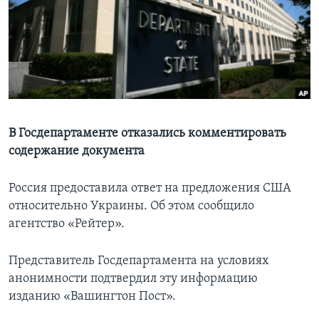
Learning English
СОЦИАЛЬНЫЕ СЕТИ
Языки
В Госдепартаменте отказались комментировать
содержание документа
Россия предоставила ответ на предложения США
относительно Украины. Об этом сообщило
агентство «Рейтер».
Представитель Госдепартамента на условиях
анонимности подтвердил эту информацию
изданию «Вашингтон Пост».