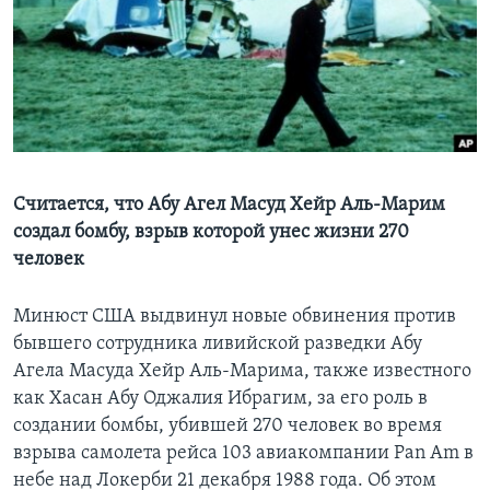
Learning English
СОЦИАЛЬНЫЕ СЕТИ
Языки
Считается, что Абу Агел Масуд Хейр Аль-Марим
создал бомбу, взрыв которой унес жизни 270
человек
Минюст США выдвинул новые обвинения против
бывшего сотрудника ливийской разведки Абу
Агела Масуда Хейр Аль-Марима, также известного
как Хасан Абу Оджалия Ибрагим, за его роль в
создании бомбы, убившей 270 человек во время
взрыва самолета рейса 103 авиакомпании Pan Am в
небе над Локерби 21 декабря 1988 года. Об этом