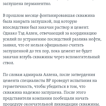
заглушена перманентно.
Learning English
В прошлом месяце фонтанировавшая скважина
СОЦИАЛЬНЫЕ СЕТИ
была накрыта заглушкой, под которую
впоследствии был закачан раствор и цемент.
Однако Тэд Аллен, отвечающий за координацию
усилий по устранению последствий разлива нефти,
Языки
заявил, что ее нельзя официально считать
заглушенной до тех пор, пока цемент не будет
закачан вглубь скважины через вспомогательный
ствол.
По словам адмирала Аллена, после затвердения
цемента специалисты BP проведут испытания на
герметичность, чтобы убедиться в том, что
скважина надежно заглушена. После этого
представители компании пообещали начать
процедуру окончательной ликвидации скважины.