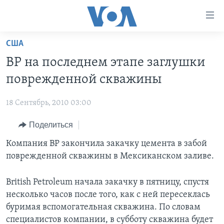
Линки
доступности
Перейти
США
на
ГЛАВНОЕ
BP на последнем этапе заглушки
основной
ПРОГРАММЫ
контент
поврежденной скважины
ПРОЕКТЫ
Перейти
АМЕРИКА
к
18 Сентябрь, 2010 03:00
ЭКСПЕРТИЗА
НОВОСТИ ЗА МИНУТУ
УЧИМ АНГЛИЙСКИЙ
основной
Поделиться
ИНТЕРВЬЮ
ИТОГИ
НАША АМЕРИКАНСКАЯ ИСТОРИЯ
навигации
Перейти
ФАКТЫ ПРОТИВ ФЕЙКОВ
Компания ВР закончила закачку цемента в забой
ПОЧЕМУ ЭТО ВАЖНО?
А КАК В АМЕРИКЕ?
в
поврежденной скважины в Мексиканском заливе.
ЗА СВОБОДУ ПРЕССЫ
ДИСКУССИЯ VOA
АРТЕФАКТЫ
поиск
УЧИМ АНГЛИЙСКИЙ
ДЕТАЛИ
АМЕРИКАНСКИЕ ГОРОДКИ
British Petroleum начала закачку в пятницу, спустя
несколько часов после того, как с ней пересеклась
ВИДЕО
НЬЮ-ЙОРК NEW YORK
ТЕСТЫ
буримая вспомогательная скважина. По словам
ПОДПИСКА НА НОВОСТИ
АМЕРИКА. БОЛЬШОЕ ПУТЕШЕСТВИЕ
специалистов компании, в субботу скважина будет