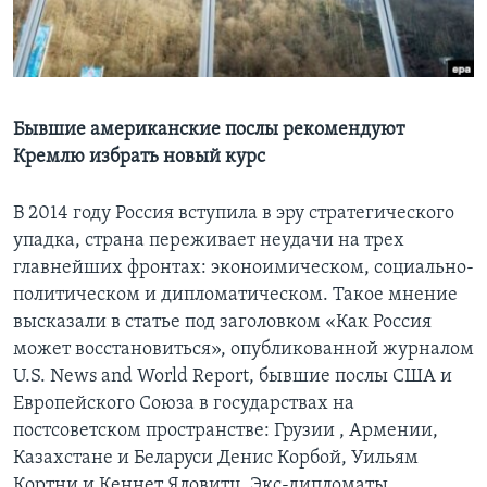
Learning English
СОЦИАЛЬНЫЕ СЕТИ
Бывшие американские послы рекомендуют
Кремлю избрать новый курс
Языки
В 2014 году Россия вступила в эру стратегического
упадка, страна переживает неудачи на трех
главнейших фронтах: эконоимическом, социально-
политическом и дипломатическом. Такое мнение
высказали в статье под заголовком «Как Россия
может восстановиться», опубликованной журналом
U.S. News and World Report, бывшие послы США и
Европейского Союза в государствах на
постсоветском пространстве: Грузии , Армении,
Казахстане и Беларуси Денис Корбой, Уильям
Кортни и Кеннет Яловитц. Экс-дипломаты