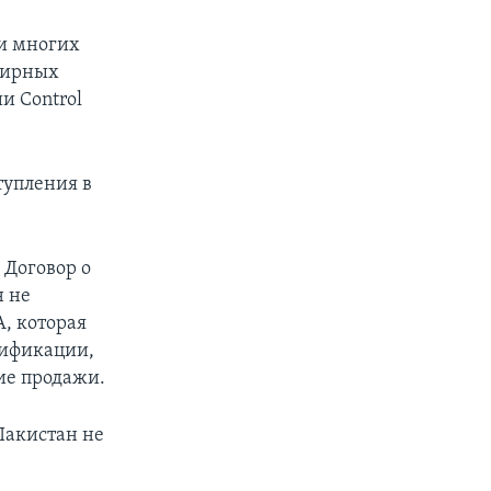
ни многих
мирных
и Control
тупления в
 Договор о
н не
, которая
тификации,
ние продажи.
Пакистан не