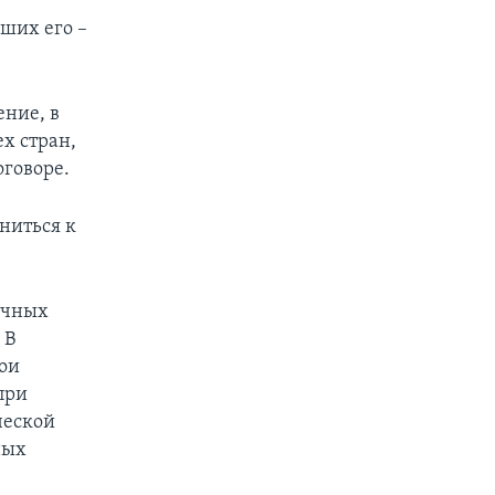
ших его –
ение, в
х стран,
оговоре.
иниться к
ычных
 В
вои
при
ческой
ных