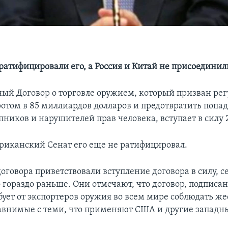
ратифицировали его, а Россия и Китай не присоединил
й Договор о торговле оружием, который призван рег
оротом в 85 миллиардов долларов и предотвратить попа
пников и нарушителей прав человека, вступает в силу 
риканский Сенат его еще не ратифицировал.
говора приветствовали вступление договора в силу, сет
 гораздо раньше. Они отмечают, что договор, подпис
ебует от экспортеров оружия во всем мире соблюдать ж
авнимые с теми, что применяют США и другие западн