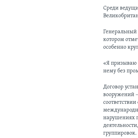
Среди ведущи
Великобритан
Генеральный 
котором отме
особенно кру
«Я призываю в
нему без пром
Договор уста
вооружений – 
соответствии
международны
нарушениях п
деятельности
группировок.