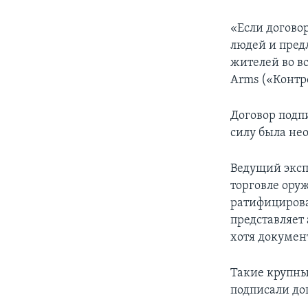
«Если догово
людей и пре
жителей во в
Arms («Контр
Договор подпи
силу была не
Ведущий эксп
торговле оруж
ратифицирова
представляет
хотя документ
Такие крупны
подписали до