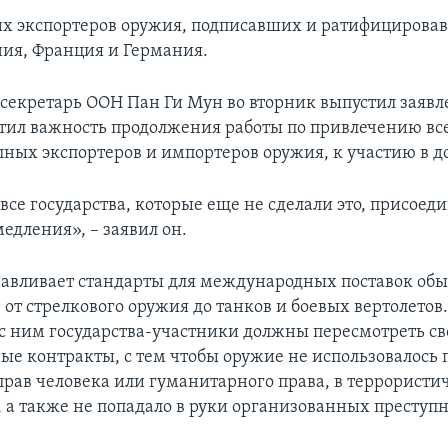
х экспортеров оружия, подписавших и ратифицировав
ия, Франция и Германия.
секретарь ООН Пан Ги Мун во вторник выпустил заявл
тил важность продолжения работы по привлечению все
пных экспортеров и импортеров оружия, к участию в д
се государства, которые еще не сделали это, присоед
едления», – заявил он.
навливает стандарты для международных поставок об
от стрелкового оружия до танков и боевых вертолетов.
 с ним государства-участники должны пересмотреть с
е контракты, с тем чтобы оружие не использовалось 
рав человека или гуманитарного права, в террористи
, а также не попадало в руки организованных преступ