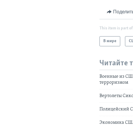
Поделит
This item is part of
В мире
С
Читайте 
Военные из США
терроризмом
Вертолеты Сик
Полицейский С
Экономика США