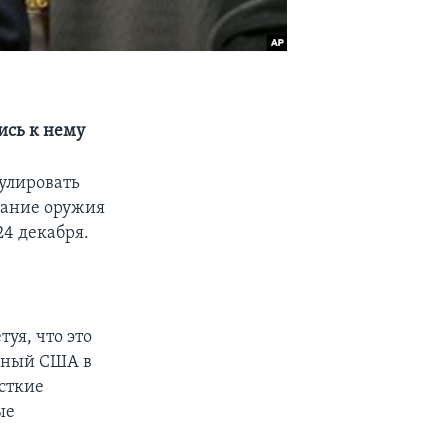
ись к нему
улировать
дание оружия
24 декабря.
уя, что это
анный США в
есткие
ые