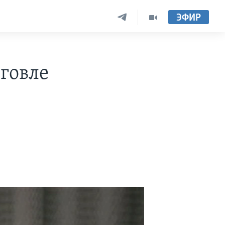
ЭФИР
говле