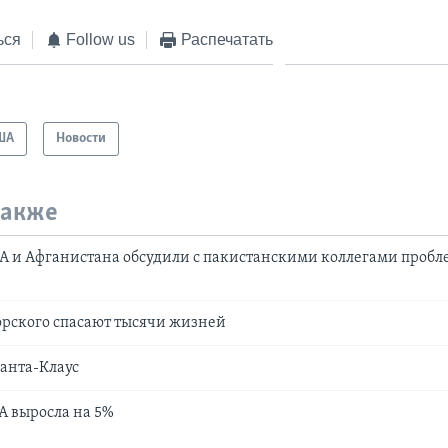
ься
Follow us
Распечатать
ША
Новости
также
 и Афганистана обсудили с пакистанскими коллегами пробл
орского спасают тысячи жизней
анта-Клаус
 выросла на 5%