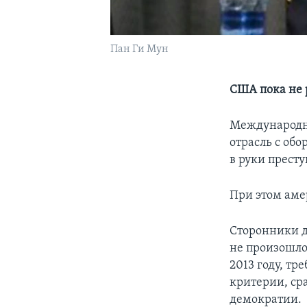
Пан Ги Мун
США пока не 
Международны
отрасль с об
в руки престу
При этом аме
Сторонники до
не произошло
2013 году, тр
критерии, ср
демократии.