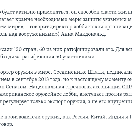
р будет активно применяться, он способен спасти жиз
длагает крайне необходимые меры защиты уязвимых 
сем мире», – говорит директор лоббистской организаци
оль над вооружениями») Анна Макдональд.
сали 130 стран, 60 из них ратифицировали его. Для вс
обходима ратификация 50 участниками.
ортер оружия в мире, Соединенные Штаты, подписали
ием в сентябре 2013 года, но к настоящему моменту о
н Сенатом. Национальная стрелковая ассоциация США
 американское оружейное лобби, выступает против ра
 регулирует только экспорт оружия, а не его внутрен
е производители оружия, как Россия, Китай, Индия и 
говор.