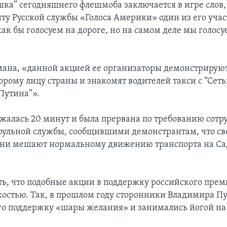
шка” сегодняшнего флешмоба заключается в игре слов,
ту Русской службы «Голоса Америки» один из его уча
ак бы голосуем на дороге, но на самом деле мы голосу
мана, «данной акцией ее организаторы демонстрирую
орому лицу страны и знакомят водителей такси с “Сет
Путина”».
жалась 20 минут и была прервана по требованию сотр
ульной службы, сообщившими демонстрантам, что с
они мешают нормальному движению транспорта на С
ть, что подобные акции в поддержку российского прем
костью. Так, в прошлом году сторонники Владимира П
его поддержку «шары желания» и занимались йогой на