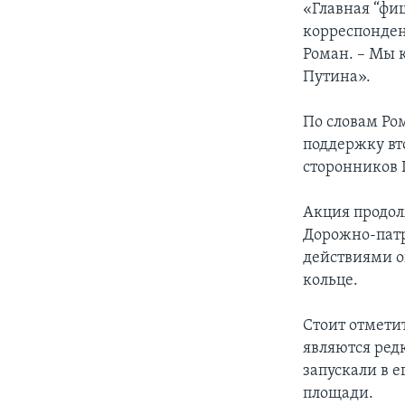
«Главная “фи
корреспонден
Роман. – Мы к
Путина».
По словам Ро
поддержку вт
сторонников 
Акция продол
Дорожно-патр
действиями 
кольце.
Стоит отмети
являются ред
запускали в 
площади.