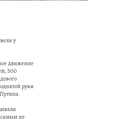
е
вели у
ное движение
ей, 500
дового
поднятой руки
 Путина.
ливали
 самым не