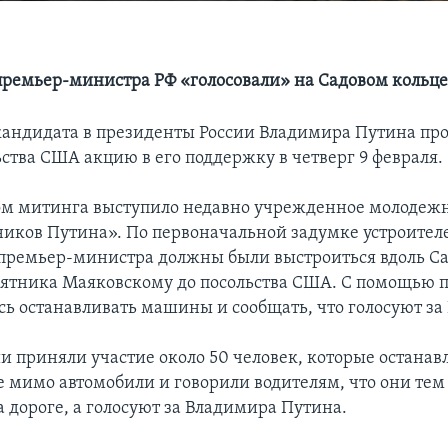
ремьер-министра РФ «голосовали» на Садовом кольц
андидата в президенты России Владимира Путина про
ьства США акцию в его поддержку в четверг 9 февраля.
ом митинга выступило недавно учрежденное молодеж
ников Путина». По первоначальной задумке устроител
премьер-министра должны были выстроиться вдоль Са
мятника Маяковскому до посольства США. С помощью 
сь останавливать машины и сообщать, что голосуют за
и приняли участие около 50 человек, которые останав
мимо автомобили и говорили водителям, что они тем
 дороге, а голосуют за Владимира Путина.