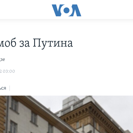
об за Путина
дзе
2 03:00
ься