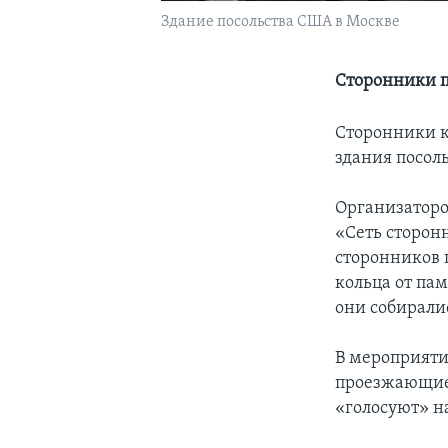
Здание посольства США в Москве
Сторонники п
Сторонники к
здания посол
Организатор
«Сеть сторон
сторонников 
кольца от па
они собирали
В мероприяти
проезжающие 
«голосуют» на