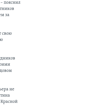
 – пояснил
стников
ем за
т свою
ью
удников
воими
адовом
ьера не
утина
 Красной