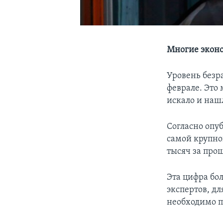
Многие эконо
Уровень безра
феврале. Это 
искало и нашл
Согласно опу
самой крупно
тысяч за про
Эта цифра бо
экспертов, д
необходимо п