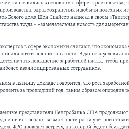
 места появились в основном в сфере строительства, 
 производства, здравоохранения и добычи полезных и
арь Белого дома Шон Спайсер написал в своем «Твиттер
терства труда – «замечательная новость для америка
экспертов в сфере экономики считают, что экономика
лной или почти полной занятости. В данных условиях 
идется начать повышение заработной платы, чтобы при
аиболее квалифицированных сотрудников.
нном в пятницу докладе говорится, что рост заработно
 процента за прошедший год, таким образом опередив р
вленные представители Центробанка США продолжают
уда и не исключают возможности роста учетной ставки
деле ФРС проведет встречу, на которой будет обсуждат