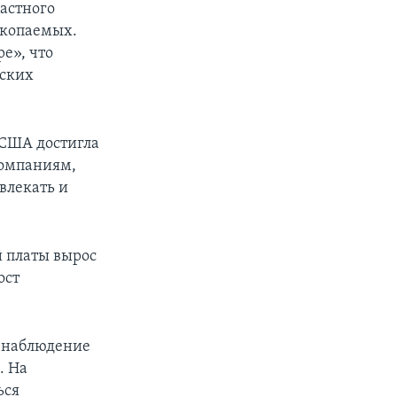
частного
скопаемых.
е», что
нских
 США достигла
компаниям,
влекать и
й платы вырос
ост
 наблюдение
. На
ься