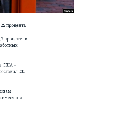
,25 процента
,7 процента в
зработных
 в США –
составил 235
ловам
ежемесячно