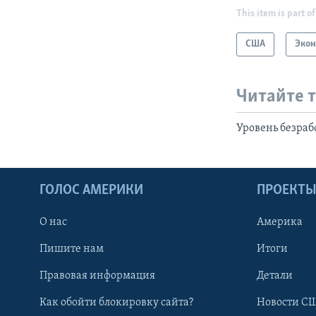
This item is part of
США
Эко
Читайте 
Уровень безраб
ГОЛОС АМЕРИКИ
ПРОЕКТ
О нас
Америка
Пишите нам
Итоги
Правовая информация
Детали
Как обойти блокировку сайта?
Новости СШ