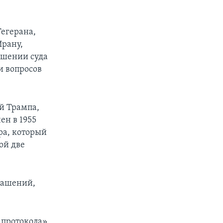
Тегерана,
Ирану,
ешении суда
и вопросов
й Трампа,
ен в 1955
ра, который
ой две
лашений,
 протокола»