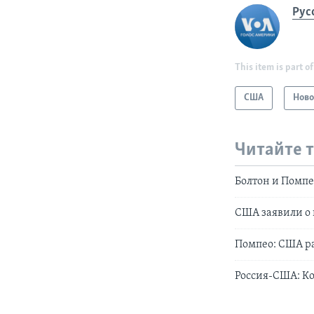
Рус
This item is part of
США
Ново
Читайте 
Болтон и Помпе
США заявили о
Помпео: США ра
Россия-США: К