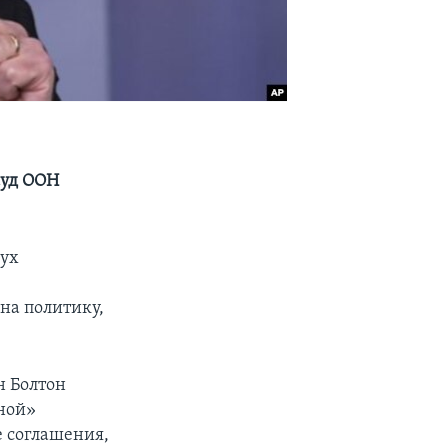
суд ООН
вух
на политику,
н Болтон
ной»
е соглашения,