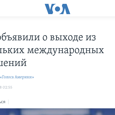
бъявили о выходе из
льких международных
шений
 «Голоса Америки»
8 02:55
ься