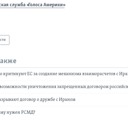
ская служба «Голоса Америки»
сти
также
о критикуют ЕС за создание механизма взаиморасчетов с Ир
 возможности уничтожения запрещенных договором российск
зрывают договор о дружбе с Ираном
ому нужен РСМД?