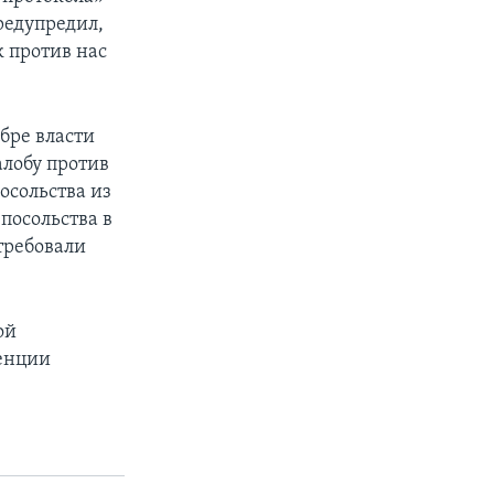
редупредил,
к против нас
ябре власти
лобу против
осольства из
посольства в
требовали
ой
венции