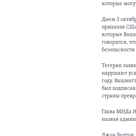
которые могу
Днем 3 октяб
приказав США
которые Ваши
говорится, ч
безопасности
Тегеран заяв
нарушают усл
году. Вашингт
был подписан 
страны превр
Глава МИДа И
назвав админ
Джон Болтон 