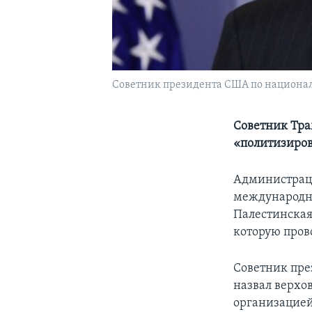
Советник президента США по национал
Советник Тра
«политизиров
Администраци
международны
Палестинская
которую пров
Советник пре
назвал верхо
организацией