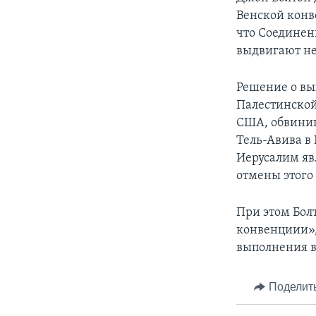
Венской конв
что Соединенн
выдвигают не
Решение о вых
Палестинской
США, обвинив
Тель-Авива в 
Иерусалим яв
отмены этого
При этом Бол
конвенциии»,
выполнения в
Поделит