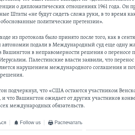
енции о дипломатических отношениях 1961 года. Он п
ые Штаты «не будут сидеть сложа руки, в то время ка
обоснованные политические претензии».
оде из протокола было принято после того, как в сент
 автономии подали в Международный суд еще одну жа
 Вашингтон в неправомерности решения о переносе п
Иерусалим. Палестинские власти заявили, что перенос 
ляется нарушением международного соглашения и по
 решения.
тон подчеркнул, что «США остаются участником Венск
 и что Вашингтон ожидает от других участников кон
сех международных обязательств.
ься
Follow us
Распечатать