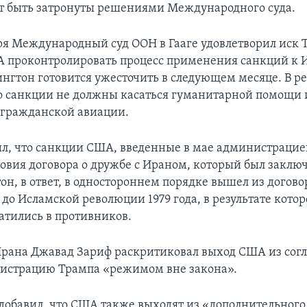
т быть затронуты решениями Международного суда.
ря Международный суд ООН в Гааге удовлетворил иск 
 проконтролировать процесс применения санкций к 
нгтон готовится ужесточить в следующем месяце. В р
то санкции не должны касаться гуманитарной помощи 
 гражданской авиации.
ил, что санкции США, введенные в мае администрацие
овия договора о дружбе с Ираном, который был заключ
он, в ответ, в одностороннем порядке вышел из догово
до Исламской революции 1979 года, в результате котор
атились в противников.
рана Джавад Зариф раскритиковал выход США из сог
истрацию Трампа «режимом вне закона».
добавил, что США также выходят из «дополнительного