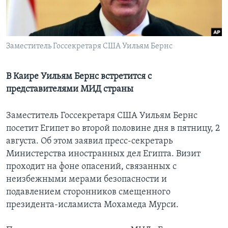
Learning English
СОЦИАЛЬНЫЕ СЕТИ
Заместитель Госсекретаря США Уильям Бернс
В Каире Уильям Бернс встретится с
представителями МИД страны
Языки
Заместитель Госсекретаря США Уильям Бернс
посетит Египет во второй половине дня в пятницу, 2
августа. Об этом заявил пресс-секретарь
Министерства иностранных дел Египта. Визит
проходит на фоне опасений, связанных с
неизбежными мерами безопасности и
подавлением сторонников смещенного
президента-исламиста Мохамеда Мурси.