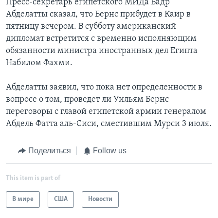
Пресс-секретарь египетского МИДа Бадр
Абделатты сказал, что Бернс прибудет в Каир в
пятницу вечером. В субботу американский
дипломат встретится с временно исполняющим
обязанности министра иностранных дел Египта
Набилом Фахми.
Абделатты заявил, что пока нет определенности в
вопросе о том, проведет ли Уильям Бернс
переговоры с главой египетской армии генералом
Абдель Фатта аль-Сиси, сместившим Мурси 3 июля.
Поделиться
Follow us
This item is part of
В мире
США
Новости