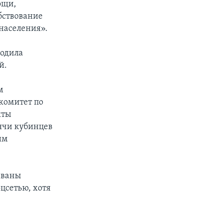
ощи,
бствование
населения».
водила
й.
м
 комитет по
кты
сячи кубинцев
им
аваны
оцсетью, хотя