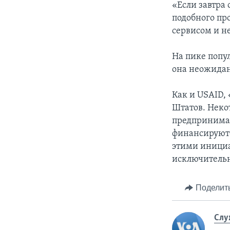
«Если завтра 
подобного про
сервисом и не
На пике попул
она неожидан
Как и USAID,
Штатов. Неко
предпринимат
финансируютс
этими инициа
исключитель
Поделит
Слу