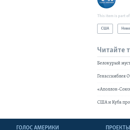
This item is part of
США
Ново
Читайте 
Белокурый муст
Генассамблея 
«Аполлон-Союз»
США и Куба пр
ГОЛОС АМЕРИКИ
ПРОЕКТ