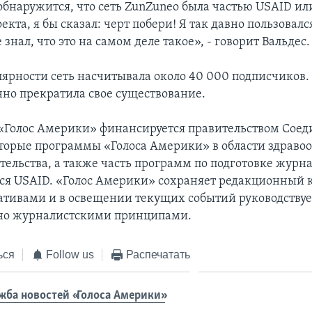
обнаружится, что сеть ZunZuneo была частью USAID ил
екта, я бы сказал: черт побери! Я так давно пользовалс
 знал, что это на самом деле такое», - говорит Вальдес.
ярности сеть насчитывала около 40 000 подписчиков. 
но прекратила свое существование.
 «Голос Америки» финансируется правительством Сое
торые программы «Голоса Америки» в области здраво
ельства, а также часть программ по подготовке журна
я USAID. «Голос Америки» сохраняет редакционный 
тивами и в освещении текущих событий руководствуе
но журналистскими принципами.
ься
Follow us
Распечатать
жба новостей «Голоса Америки»