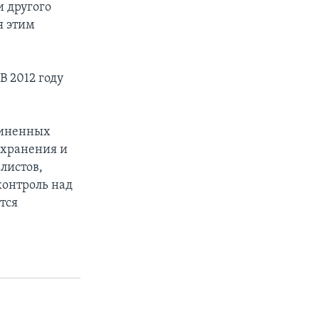
и другого
я этим
В 2012 году
диненных
охранения и
листов,
контроль над
тся