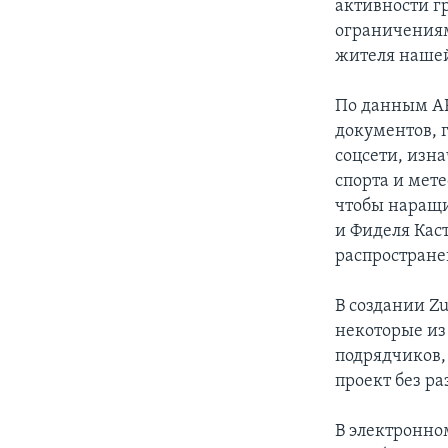
активности г
ограничениям
жителя нашей
По данным АР
документов, 
соцсети, изн
спорта и мет
чтобы наращ
и Фиделя Каст
распростране
В создании Z
некоторые из
подрядчиков, 
проект без р
В электронном