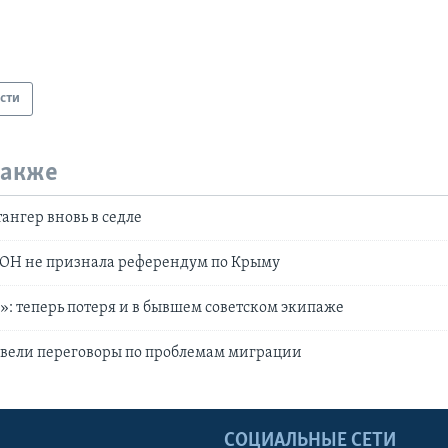
сти
также
ангер вновь в седле
ООН не признала референдум по Крыму
: теперь потеря и в бывшем советском экипаже
овели переговоры по проблемам миграции
Ы
СОЦИАЛЬНЫЕ СЕТИ