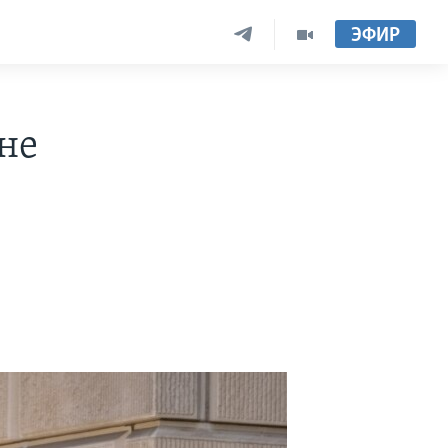
ЭФИР
не