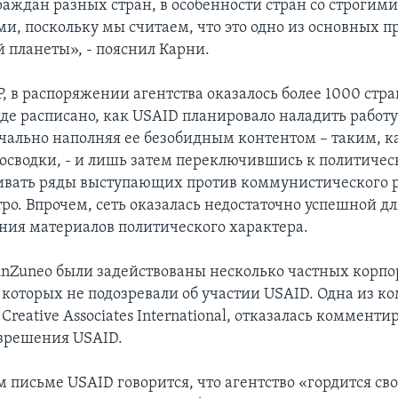
раждан разных стран, в особенности стран со строгим
и, поскольку мы считаем, что это одно из основных п
 планеты», - пояснил Карни.
, в распоряжении агентства оказалось более 1000 стр
где расписано, как USAID планировало наладить работ
ачально наполняя ее безобидным контентом – таким, к
еосводки, - и лишь затем переключившись к политиче
ивать ряды выступающих против коммунистического 
ро. Впрочем, сеть оказалась недостаточно успешной дл
ния материалов политического характера.
unZuneo были задействованы несколько частных корпо
 которых не подозревали об участии USAID. Одна из к
Creative Associates International, отказалась комменти
азрешения USAID.
 письме USAID говорится, что агентство «гордится св