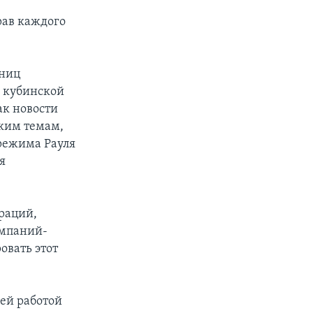
и
рав каждого
аниц
у кубинской
ак новости
ским темам,
режима Рауля
я
раций,
омпаний-
ровать этот
оей работой