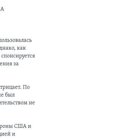
ША
пользовалась
днако, как
а спонсируется
ения за
трицает. По
не был
ительством не
тороны США и
цией и