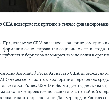
о США подвергается критике в связи с финансирован
Правительство США оказалось под прицелом критики 
нформации о спонсировании социальной сети, созданн
 кубинских борцах за демократию и помощи в орган
ентства Associated Press, Агентство США по междунар
AID) через сеть частных корпораций переводило средс
ия сети ZunZuneo. USAID и Белый дом подчеркивают, 
ла законным проектом по развитию, а не тайной опер
ообщает наш корреспондент Даг Бернард, в Конгрессе н