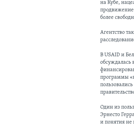
на Кубе, нац
продвижение 
более свобод
Агентство та
расследовани
В USAID и Бе
обсуждалась 
финансирован
программы «в
пользовались 
правительств
Один из поль
Эрнесто Герра
и понятия не 