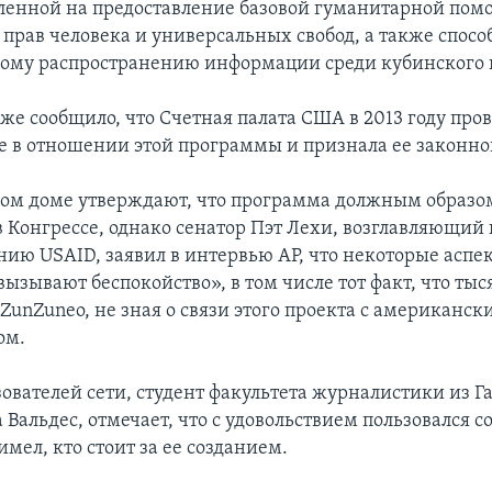
еленной на предоставление базовой гуманитарной пом
прав человека и универсальных свобод, а также спосо
ному распространению информации среди кубинского 
кже сообщило, что Счетная палата США в 2013 году про
е в отношении этой программы и признала ее законно
лом доме утверждают, что программа должным образо
в Конгрессе, однако сенатор Пэт Лехи, возглавляющий
ию USAID, заявил в интервью АР, что некоторые аспе
ызывают беспокойство», в том числе тот факт, что ты
ZunZuneo, не зная о связи этого проекта с американск
ом.
зователей сети, студент факультета журналистики из Г
 Вальдес, отмечает, что с удовольствием пользовался с
имел, кто стоит за ее созданием.