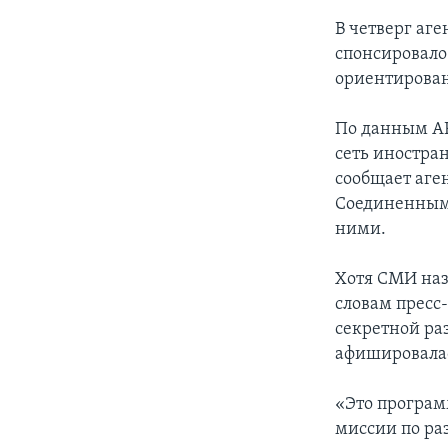
В четверг аге
спонсировало
ориентирован
По данным АР
сеть иностра
сообщает аген
Соединенными
ними.
Хотя СМИ наз
словам пресс
секретной ра
афишировалас
«Это програм
миссии по ра