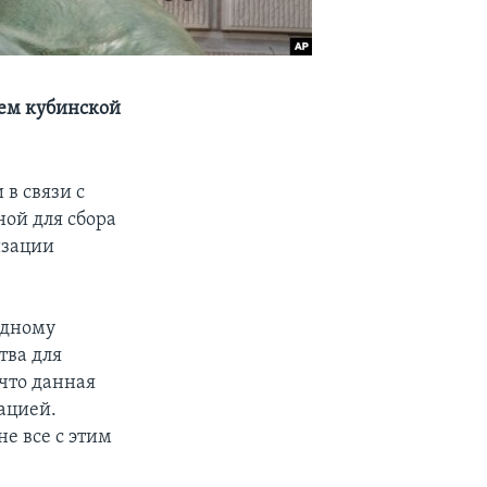
ием кубинской
в связи с
ой для сбора
изации
одному
тва для
что данная
ацией.
е все с этим