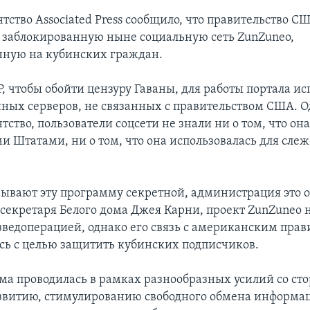
нтство Associated Press сообщило, что правительство С
 заблокированную ныне социальную сеть ZunZuneo,
ную на кубинских граждан.
, чтобы обойти цензуру Гаваны, для работы портала ис
нных серверов, не связанных с правительством США. О
тство, пользователи соцсети не знали ни о том, что он
 Штатами, ни о том, что она использовалась для слеж
ывают эту программу секретной, администрация это о
-секретаря Белого дома Джея Карни, проект ZunZuneo 
зведоперацией, однако его связь с американским прав
ь с целью защитить кубинских подписчиков.
ма проводилась в рамках разнообразных усилий со с
звитию, стимулированию свободного обмена информа