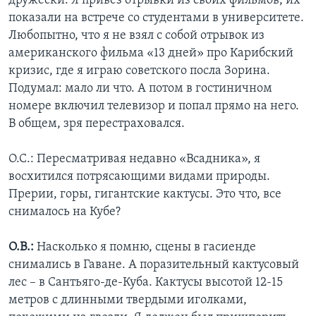
дружески. Я привез отрывки из своих фильмов, их
показали на встрече со студентами в университете.
Любопытно, что я не взял с собой отрывок из
американского фильма «13 дней» про Карибский
кризис, где я играю советского посла Зорина.
Подумал: мало ли что. А потом в гостиничном
номере включил телевизор и попал прямо на него.
В общем, зря перестраховался.
О.С.: Пересматривая недавно «Всадника», я
восхитился потрясающими видами природы.
Прерии, горы, гигантские кактусы. Это что, все
снималось на Кубе?
О.В.:
Насколько я помню, сцены в гасиенде
снимались в Гаване. А поразительный кактусовый
лес – в Сантьяго-де-Куба. Кактусы высотой 12-15
метров с длинными твердыми иголками,