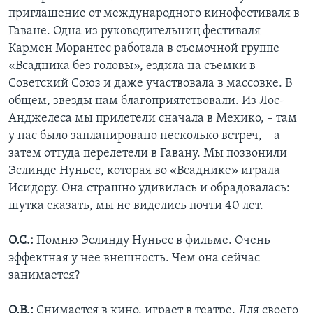
приглашение от международного кинофестиваля в
Гаване. Одна из руководительниц фестиваля
Кармен Морантес работала в съемочной группе
«Всадника без головы», ездила на съемки в
Советский Союз и даже участвовала в массовке. В
общем, звезды нам благоприятствовали. Из Лос-
Анджелеса мы прилетели сначала в Мехико, – там
у нас было запланировано несколько встреч, – а
затем оттуда перелетели в Гавану. Мы позвонили
Эслинде Нуньес, которая во «Всаднике» играла
Исидору. Она страшно удивилась и обрадовалась:
шутка сказать, мы не виделись почти 40 лет.
О.С.:
Помню Эслинду Нуньес в фильме. Очень
эффектная у нее внешность. Чем она сейчас
занимается?
О.В.:
Снимается в кино, играет в театре. Для своего