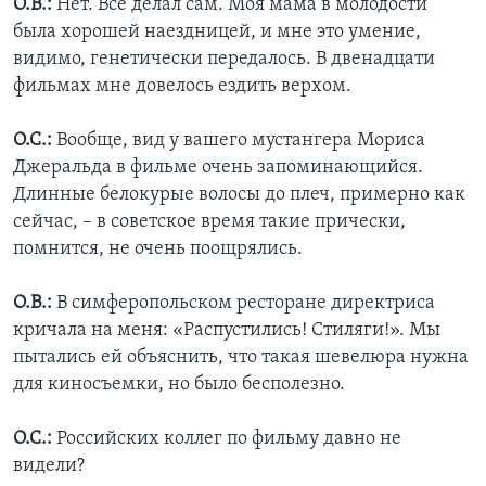
О.В.:
Нет. Все делал сам. Моя мама в молодости
была хорошей наездницей, и мне это умение,
видимо, генетически передалось. В двенадцати
фильмах мне довелось ездить верхом.
О.С.:
Вообще, вид у вашего мустангера Мориса
Джеральда в фильме очень запоминающийся.
Длинные белокурые волосы до плеч, примерно как
сейчас, – в советское время такие прически,
помнится, не очень поощрялись.
О.В.:
В симферопольском ресторане директриса
кричала на меня: «Распустились! Стиляги!». Мы
пытались ей объяснить, что такая шевелюра нужна
для киносъемки, но было бесполезно.
О.С.:
Российских коллег по фильму давно не
видели?