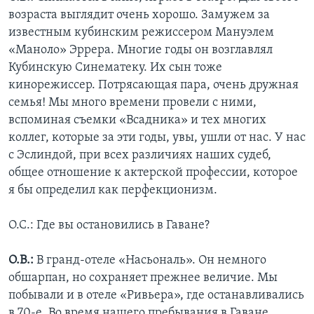
возраста выглядит очень хорошо. Замужем за
известным кубинским режиссером Мануэлем
«Маноло» Эррера. Многие годы он возглавлял
Кубинскую Синематеку. Их сын тоже
кинорежиссер. Потрясающая пара, очень дружная
семья! Мы много времени провели с ними,
вспоминая съемки «Всадника» и тех многих
коллег, которые за эти годы, увы, ушли от нас. У нас
с Эслиндой, при всех различиях наших судеб,
общее отношение к актерской профессии, которое
я бы определил как перфекционизм.
О.С.: Где вы остановились в Гаване?
О.В.:
В гранд-отеле «Насьональ». Он немного
обшарпан, но сохраняет прежнее величие. Мы
побывали и в отеле «Ривьера», где останавливались
в 70-е. Во время нашего пребывания в Гаване