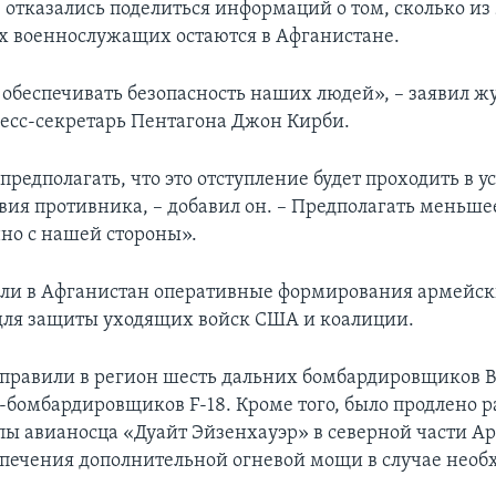
, отказались поделиться информаций о том, сколько из
 военнослужащих остаются в Афганистане.
обеспечивать безопасность наших людей», – заявил 
ресс-секретарь Пентагона Джон Кирби.
редполагать, что это отступление будет проходить в у
вия противника, – добавил он. – Предполагать меньше
нно с нашей стороны».
ли в Афганистан оперативные формирования армейс
ля защиты уходящих войск США и коалиции.
правили в регион шесть дальних бомбардировщиков B-
-бомбардировщиков F-18. Кроме того, было продлено 
пы авианосца «Дуайт Эйзенхауэр» в северной части А
спечения дополнительной огневой мощи в случае необ