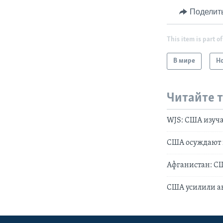
Поделит
This item is part of
В мире
Н
Читайте 
WJS: США изуча
США осуждают в
Афганистан: СШ
США усилили а