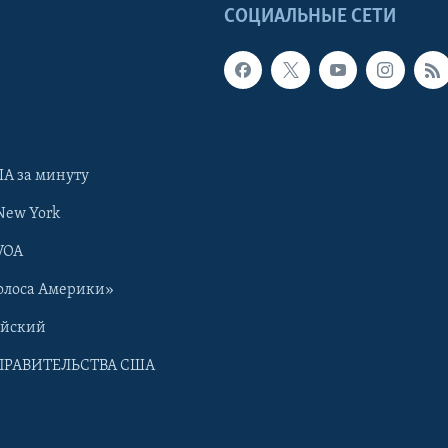
Ы
СОЦИАЛЬНЫЕ СЕТИ
А за минуту
New York
VOA
олоса Америки»
ийский
ПРАВИТЕЛЬСТВА США