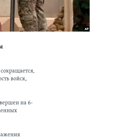
ям
сокращается,
сть войск,
вершен на 6-
уженных
бражения