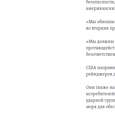
безопасности
американских
«Мы обязаны 
во вторник п
«Мы должны п
противодейст
безответстве
США направи
рейнджеров д
Они также на
истребителей
ударной груп
моря для обе