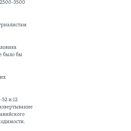
 2500-3500
журналистам
словиях
е было бы
ких
52 и 12
развертывание
равийского
ходимости.