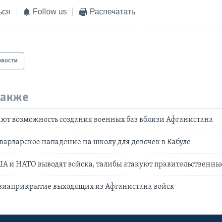
ься
Follow us
Распечатать
овости
также
ют возможность создания военных баз вблизи Афганистана
арварское нападение на школу для девочек в Кабуле
А и НАТО выводят войска, талибы атакуют правительственны
виаприкрытие выходящих из Афганистана войск