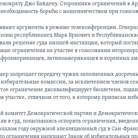
емократу Джо Байдену. Сторонники ограничений в А
 необходимость борьбы с мошенничеством при голосо
ивают аргументы в режиме телеконференции. Генер
зоны республиканец Марк Брнович и Республиканска
вали решение суда низшей инстанции, который постан
мые ограничения на участие в голосовании непропор
афроамериканцев, латиноамериканцев и коренных ам
 мер запрещает передачу чужих заполненных досрочн
 избирательные комиссии, за исключением членов се
угое ограничение дисквалифицирует бюллетени, пода
 участке, отличном от того, к которому приписан изб
 комитет Демократической партии и Демократическ
ли в суд, попытавшись оспорить ограничения, введен
рошлом году окружной апелляционный суд в Сан-Фран
что ограничения нарушают Закон об избирательных пр