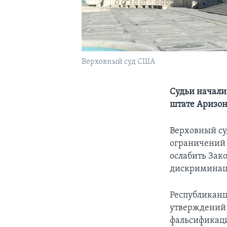
Верховный суд США
Судьи начали
штате Аризо
Верховный су
ограничений 
ослабить Зак
дискриминац
Республиканц
утверждений 
фальсификаци