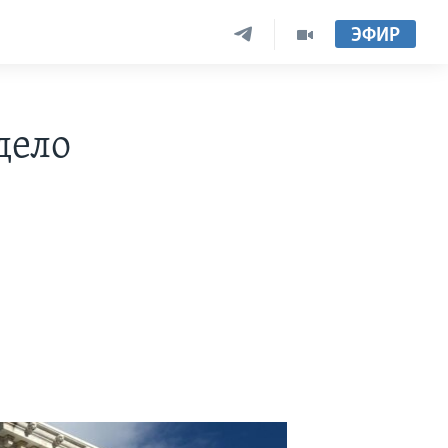
ЭФИР
дело