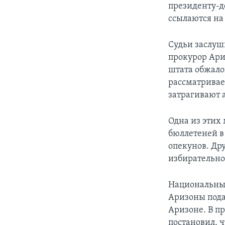
президенту-д
ссылаются на
Судьи заслуш
прокурор Ари
штата обжало
рассматривае
затрагивают 
Одна из этих
бюллетеней в
опекунов. Др
избирательном
Национальный
Аризоны пода
Аризоне. В п
постановил, 