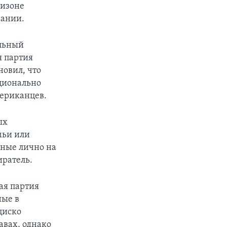
ризоне
вании.
альный
я партия
овил, что
ционально
ериканцев.
ых
мьи или
нные лично на
иратель.
ая партия
ные в
циско
авах, однако