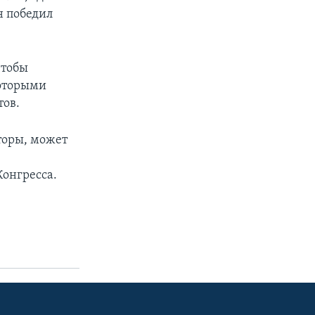
н победил
чтобы
которыми
тов.
торы, может
онгресса.