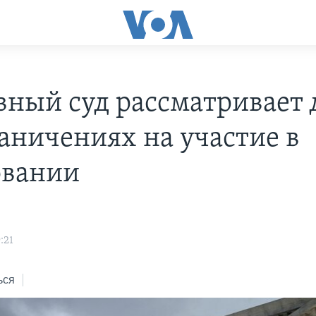
вный суд рассматривает 
раничениях на участие в
овании
:21
ься