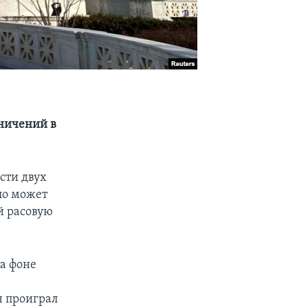
аничений в
сти двух
ло может
й расовую
а фоне
н проиграл