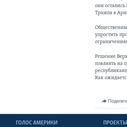
они остались
Трампа в Ари
Общественные
упростить пр
ограничениям
Решение Верх
повлиять на 
республиканц
Как ожидаетс
Поделит
ГОЛОС АМЕРИКИ
ПРОЕКТ