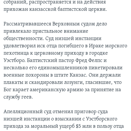
собраний, распространяется и на действия
прихожан канзасской баптистской церкви.
Рассматривавшееся Верховным судом дело
привлекало пристальное внимание
общественности. Суд низшей инстанции
удовлетворил иск отца погибшего в Ираке морского
пехотинца к церковному приходу в городке
Уэстборо. Баптистский пастор Фред Фелпс и
несколько его единомышленников пикетировали
военные похороны в штате Канзас. Они держали
плакаты и скандировали лозунги, гласившие, что
Бог карает американскую армию за принятие на
службу геев.
Апелляционный суд отменил приговор суда
низшей инстанции о взыскании с Уэстборского
прихода за моральный ущерб $5 млн в пользу отца