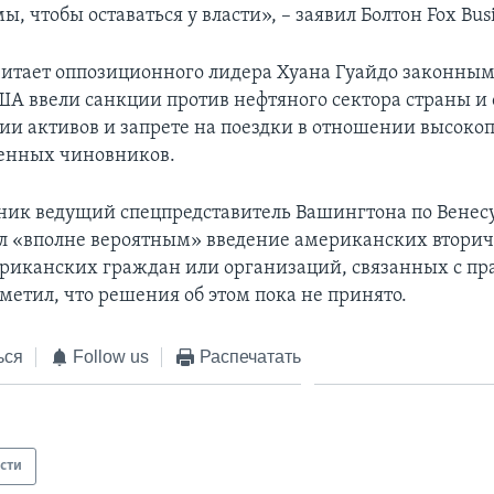
, чтобы оставаться у власти», – заявил Болтон Fox Bus
итает оппозиционного лидера Хуана Гуайдо законны
ША ввели санкции против нефтяного сектора страны и 
и активов и запрете на поездки в отношении высоко
енных чиновников.
рник ведущий спецпредставитель Вашингтона по Венес
л «вполне вероятным» введение американских втори
риканских граждан или организаций, связанных с пр
метил, что решения об этом пока не принято.
ься
Follow us
Распечатать
сти