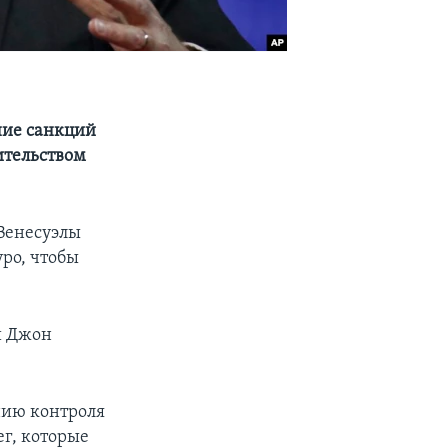
ние санкций
ительством
Венесуэлы
ро, чтобы
и Джон
нию контроля
г, которые