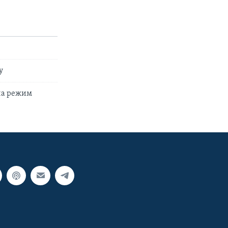
у
на режим