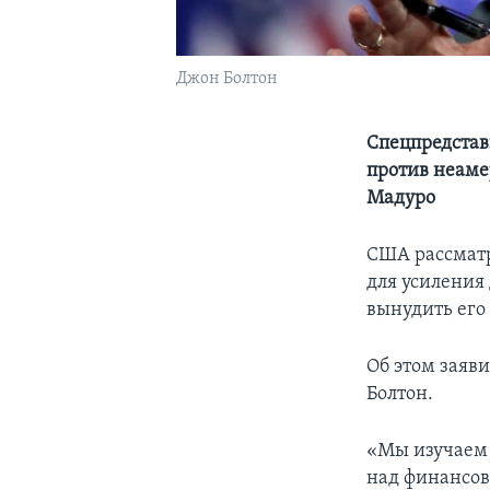
Джон Болтон
Спецпредстав
против неаме
Мадуро
США рассматр
для усиления
вынудить его 
Об этом заяв
Болтон.
«Мы изучаем 
над финансов