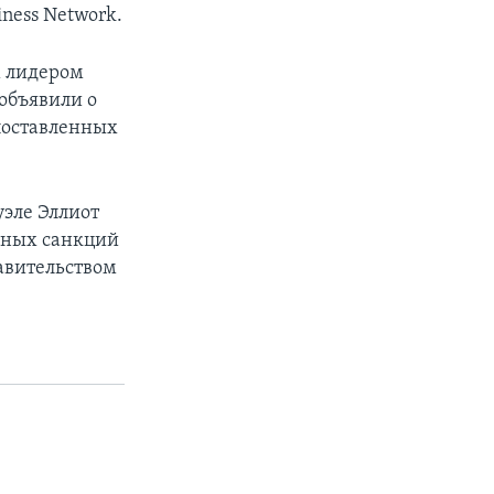
iness Network.
м лидером
объявили о
поставленных
уэле Эллиот
чных санкций
авительством