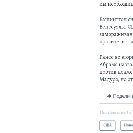
им необходимы
Вашингтон сч
Венесуэлы. С
замораживани
правительств
Ранее во вто
Абрамс назва
против неаме
Мадуро, но от
Поделит
This item is part of
США
Ново