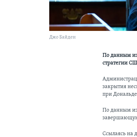
Джо Байден
По данным из
стратегии СШ
Администрац
закрытия нес
при Дональде 
По данным из
завершающую
Ссылаясь на 