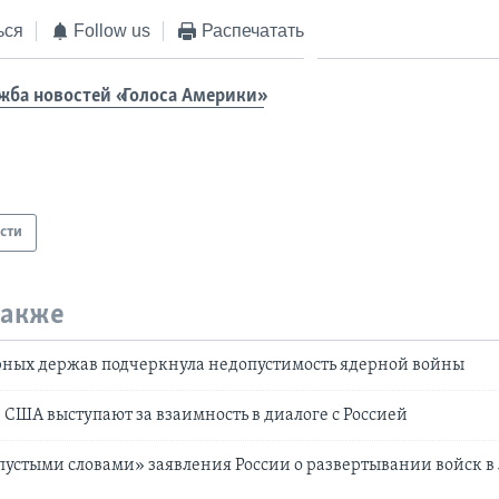
ься
Follow us
Распечатать
жба новостей «Голоса Америки»
сти
также
рных держав подчеркнула недопустимость ядерной войны
США выступают за взаимность в диалоге с Россией
устыми словами» заявления России о развертывании войск в