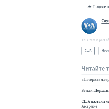
Поделит
Слу
This item is part of
США
Ново
Читайте 
«Пятерка» яде
Венди Шерман: 
США назвали «п
Америке