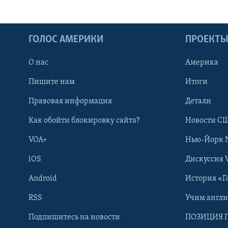
ГОЛОС АМЕРИКИ
ПРОЕКТ
О нас
Америка
Пишите нам
Итоги
Правовая информация
Детали
Как обойти блокировку сайта?
Новости СШ
VOA+
Нью-Йорк 
iOS
Дискуссия 
Android
История «Г
RSS
Учим англ
Learning English
Подпишитесь на новости
ПОЗИЦИЯ 