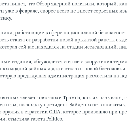
зета пишет, что Обзор ядерной политики, который, ка
н уже в феврале, скорее всего не внесет серьезных и
тику.
ники, работающие в сфере национальной безопасност
ость отказа от разработки новой крылатой ракеты с яд
которая сейчас находится на стадии исследований, пиш
нным издания, обсуждается снятие с вооружения терм
 «холодной войны» и даже отказ от новой боеголовки
оторую предыдущая администрация разместила на по
бавочных элементов» эпохи Трампа, как их называют, 
оятным, поскольку президент Байден хочет отказаться
о оружия в стратегии США, которое произошло при п
, отметила газета Politico.