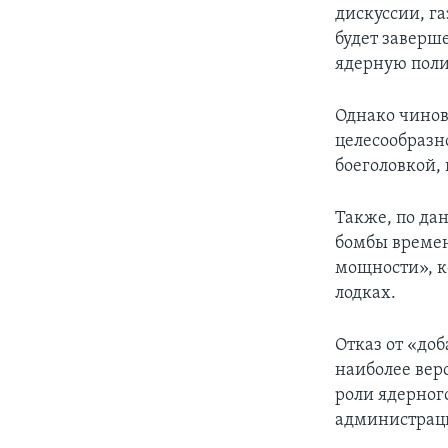
дискуссии, га
будет заверше
ядерную поли
Однако чинов
целесообразн
боеголовкой, 
Также, по да
бомбы времен
мощности», к
лодках.
Отказ от «до
наиболее вер
роли ядерног
администрации