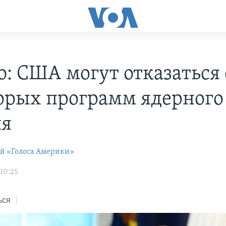
co: США могут отказаться 
орых программ ядерного
ия
ей «Голоса Америки»
 10:25
ься