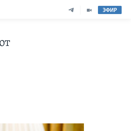
ЭФИР
от