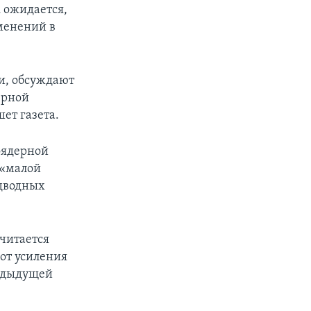
к ожидается,
зменений в
и, обсуждают
ерной
ет газета.
оядерной
 «малой
дводных
считается
 от усиления
редыдущей