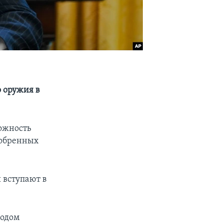
 оружия в
ожность
добренных
 вступают в
ходом