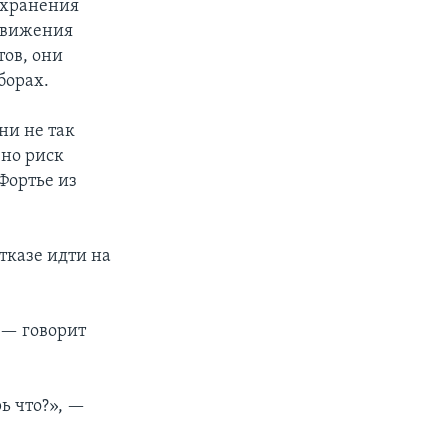
охранения
 Движения
тов, они
борах.
ни не так
 но риск
Фортье из
тказе идти на
, — говорит
ь что?», —