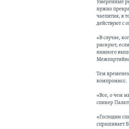
Умеренные ре
нужно прекра
чаепития, в 
действуют с 
«В случае, ко
рискуют, если
намного выше
Межпартийног
Тем временем
компромисс.
«Все, о чем м
спикер Палат
«Господин сп
спрашивает Б