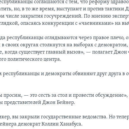
спубликанцы соглашаются с тем, что реформу здраво
тить, но, в то же время, выступают и против тактики
том числе закрытия госучреждений. По мнению экспер
оглядкой, опасаясь конкуренции с «чаевниками» на вы
гда республиканцы оглядываются через правое плечо, о
 в своих округах столкнутся на выборах с демократом,
, когда существует главный вызов», — полагает Джон 
о политического центра.
 республиканцы и демократы обвиняют друг друга в о
ы просим, — это сесть за стол и провести обсуждение»
ы представителей Джон Бейнер.
икер, вы закрыли государственные ведомства. Но тепер
ейнера демократ Коллин Ханабуса.