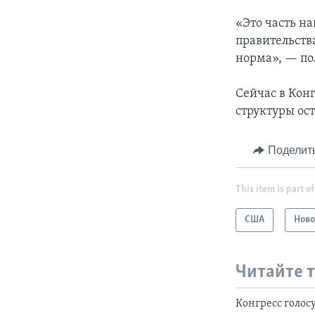
«Это часть н
правительства
норма», — по
Сейчас в Кон
структуры ос
Поделит
This item is part of
США
Ново
Читайте 
Конгресс голос