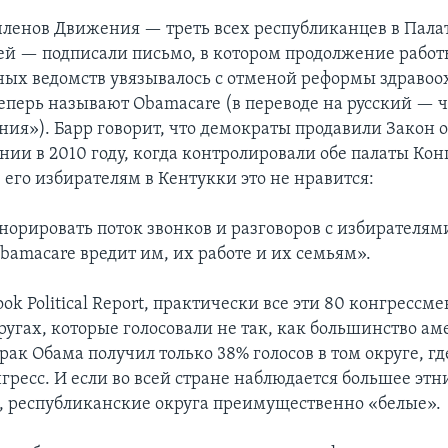
членов Движения — треть всех республиканцев в Пала
ей — подписали письмо, в котором продолжение рабо
ных ведомств увязывалось с отменой реформы здравоо
теперь называют Obamacare (в переводе на русский — ч
ия»). Барр говорит, что демократы продавили Закон 
ии в 2010 году, когда контролировали обе палаты Конг
 его избирателям в Кентукки это не нравится:
гнорировать поток звонков и разговоров с избирателям
Obamacare вредит им, их работе и их семьям».
k Political Report, практически все эти 80 конгрессм
ругах, которые голосовали не так, как большинство а
ак Обама получил только 38% голосов в том округе, гд
гресс. И если во всей стране наблюдается большее этн
, республиканские округа преимущественно «белые».