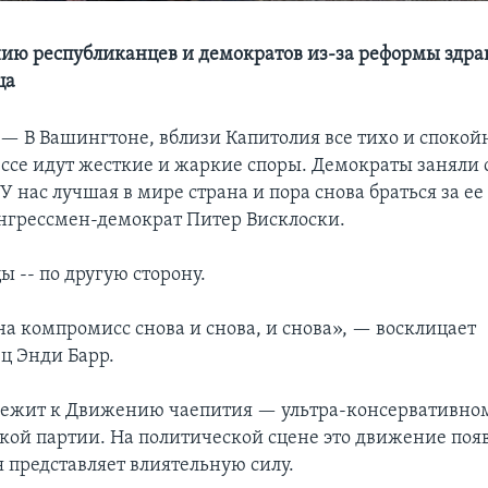
ию республиканцев и демократов из-за реформы здр
ца
 —
В Вашингтоне, вблизи Капитолия все тихо и спокойн
ссе идут жесткие и жаркие споры. Демократы заняли 
У нас лучшая в мире страна и пора снова браться за ее
нгрессмен-демократ Питер Висклоски.
 -- по другую сторону.
на компромисс снова и снова, и снова», — восклицает
ц Энди Барр.
лежит к Движению чаепития — ультра-консервативно
кой партии. На политической сцене это движение появ
я представляет влиятельную силу.