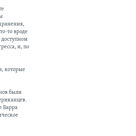
те
ты
хранения,
то-то вроде
о доступном
ресса, и, по
и, которые
енов были
мериканцев.
е Барра
ическое