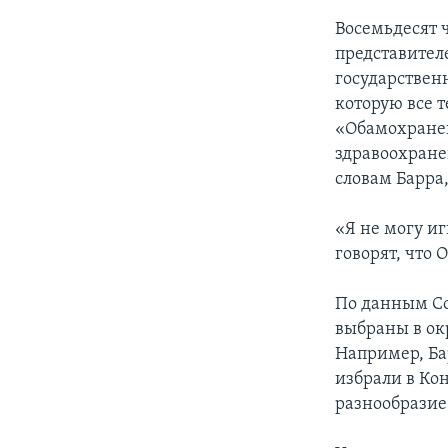
Восемьдесят 
представител
государствен
которую все 
«Обамохранен
здравоохранен
словам Барра,
«Я не могу и
говорят, что 
По данным Coo
выбраны в ок
Например, Бар
избрали в Кон
разнообразие