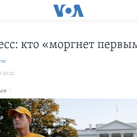
есс: кто «моргнет первы
тти
3 20:22
ься