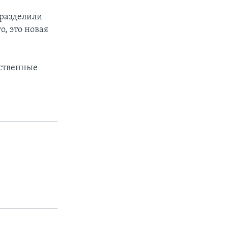
 разделили
о, это новая
рственные