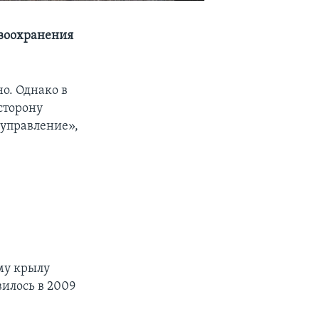
авоохранения
о. Однако в
сторону
 управление»,
му крылу
илось в 2009