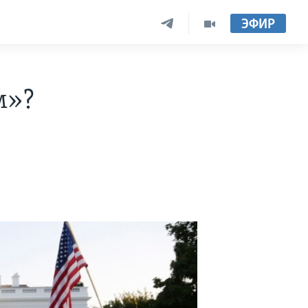
ЭФИР
м»?