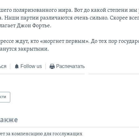
ашего поляризованного мира. Вот до какой степени мы
. Наши партии различаются очень сильно. Скорее всег
лагает Джон Фортье.
грессе ждут, кто «моргнет первым». До тех пор госуда
танутся закрытыми.
ься
Follow us
Распечатать
сти
также
ует за компенсацию для госслужащих