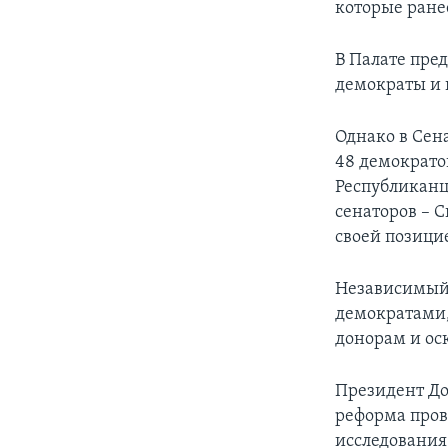
которые ранее
В Палате пре
демократы и 
Однако в Сен
48 демократо
Республиканц
сенаторов – 
своей позици
Независимый 
демократами,
донорам и о
Президент До
реформа пров
исследования 