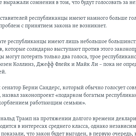
 выражали сомнения в том, что будут голосовать за не
дставителей республиканцы имеют намного больше гол
проблем с принятием закона не возникнет.
ате республиканцы имеют лишь небольшое большинств
в, которые солидарно выступают против этого законоп
ы могут потерять только два голоса, трое республикан
Сюзен Коллинз, Джефф Флейк и Майк Ли – пока не опре
ей.
сенатор Берни Сандерс, который обычно голосует сов
 назвал законопроект «подарком богатым республик
скорблением работающим семьям».
нальд Трамп на протяжении долгого времени деклари
одится в интересах среднего класса, однако независи
показали, что закон будет выгоден, в первую очередь