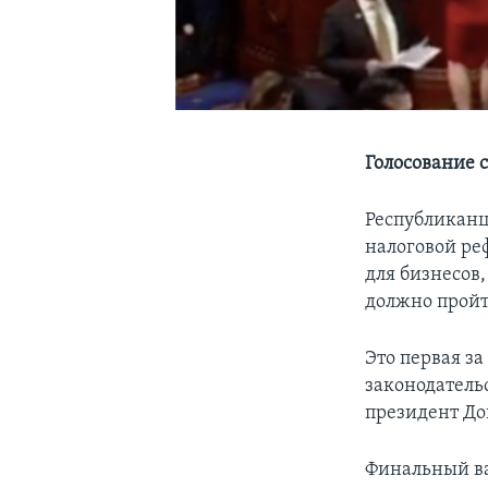
Голосование 
Республиканц
налоговой ре
для бизнесов,
должно пройт
Это первая за
законодатель
президент До
Финальный ва