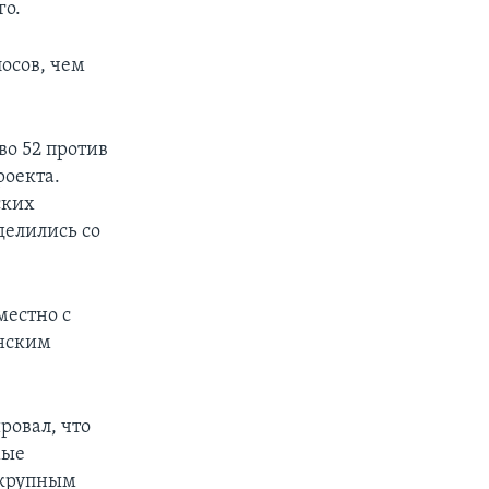
го.
осов, чем
о 52 против
роекта.
ских
делились со
местно с
анским
ровал, что
мые
, крупным