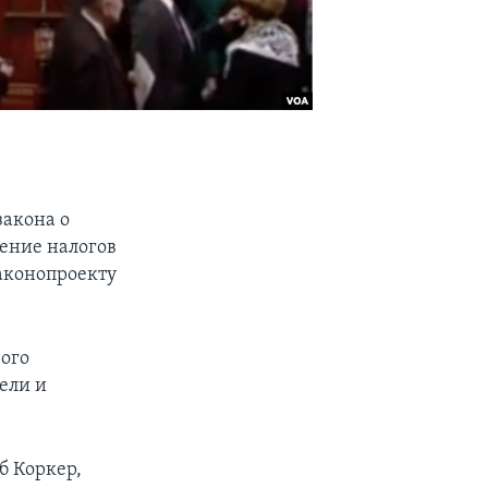
акона о
ение налогов
законопроекту
вого
ели и
б Коркер,