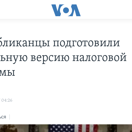
бликанцы подготовили
ьную версию налоговой
рмы
 04:26
ься