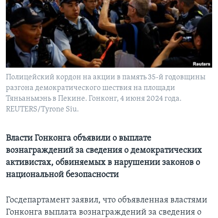
Learning English
СОЦИАЛЬНЫЕ СЕТИ
Полицейский кордон на акции в память 35-й годовщины
разгона демократического шествия на площади
Языки
Тяньаньмэнь в Пекине. Гонконг, 4 июня 2024 года.
REUTERS/Tyrone Siu.
Власти Гонконга объявили о выплате
вознаграждений за сведения о демократических
активистах, обвиняемых в нарушении законов о
национальной безопасности
Госдепартамент заявил, что объявленная властями
Гонконга выплата вознаграждений за сведения о