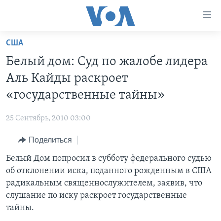
Линки
доступности
Перейти
США
на
ГЛАВНОЕ
Белый дом: Суд по жалобе лидера
основной
ПРОГРАММЫ
контент
Аль Кайды раскроет
ПРОЕКТЫ
Перейти
АМЕРИКА
«государственные тайны»
к
ЭКСПЕРТИЗА
НОВОСТИ ЗА МИНУТУ
УЧИМ АНГЛИЙСКИЙ
основной
25 Сентябрь, 2010 03:00
ИНТЕРВЬЮ
ИТОГИ
НАША АМЕРИКАНСКАЯ ИСТОРИЯ
навигации
Перейти
Поделиться
ФАКТЫ ПРОТИВ ФЕЙКОВ
ПОЧЕМУ ЭТО ВАЖНО?
А КАК В АМЕРИКЕ?
в
Белый Дом попросил в субботу федерального судью
ЗА СВОБОДУ ПРЕССЫ
ДИСКУССИЯ VOA
АРТЕФАКТЫ
поиск
об отклонении иска, поданного рожденным в США
УЧИМ АНГЛИЙСКИЙ
ДЕТАЛИ
АМЕРИКАНСКИЕ ГОРОДКИ
радикальным священнослужителем, заявив, что
ВИДЕО
слушание по иску раскроет государственные
НЬЮ-ЙОРК NEW YORK
ТЕСТЫ
тайны.
ПОДПИСКА НА НОВОСТИ
АМЕРИКА. БОЛЬШОЕ ПУТЕШЕСТВИЕ