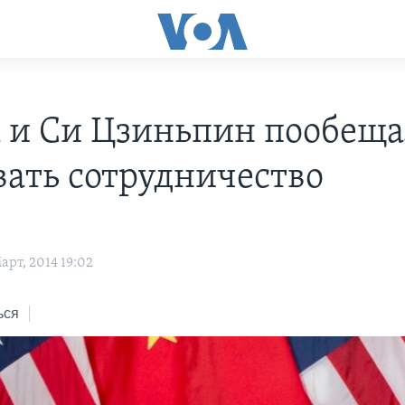
 и Си Цзиньпин пообещ
вать сотрудничество
рт, 2014 19:02
ься