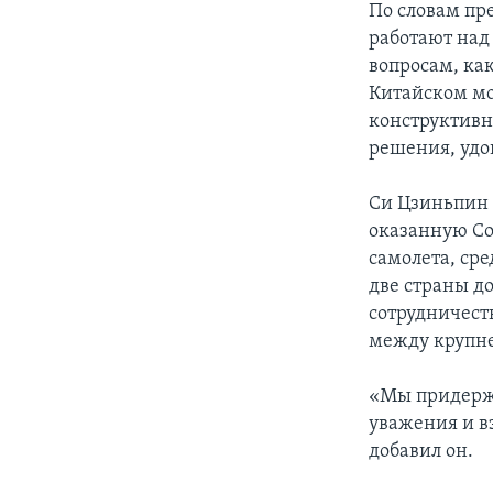
По словам пр
работают над
вопросам, ка
Китайском мо
конструктивн
решения, удо
Си Цзиньпин 
оказанную С
самолета, сре
две страны д
сотрудничест
между крупн
«Мы придерж
уважения и в
добавил он.