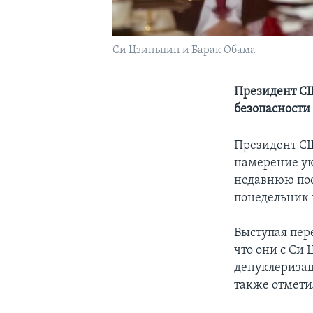
Си Цзиньпин и Барак Обама
Президент СШ
безопасности
Президент СШ
намерение ук
недавнюю пое
понедельник 
Выступая пер
что они с Си
денуклеризац
также отмети