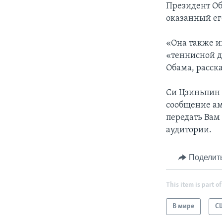
Президент Об
оказанный ег
«Она также иг
«теннисной д
Обама, расска
Си Цзиньпин в
сообщение ам
передать Вам
аудитории.
Поделит
This item is part of
В мире
С