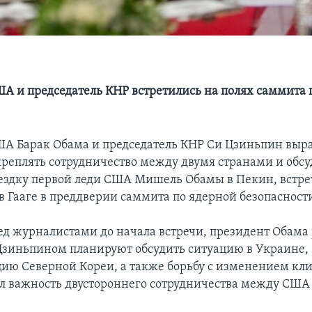
А и председатель КНР встретились на полях саммита 
А Барак Обама и председатель КНР Си Цзиньпин выр
реплять сотрудничество между двумя странами и обс
здку первой леди США Мишель Обамы в Пекин, встре
в Гааге в преддверии саммита по ядерной безопасност
ед журналистами до начала встречи, президент Обама 
 Цзиньпином планируют обсудить ситуацию в Украине,
ию Северной Кореи, а также борьбу с изменением кл
л важность двустороннего сотрудничества между США