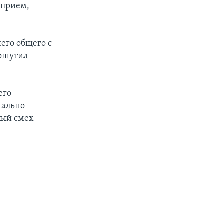
 прием,
чего общего с
пошутил
его
иально
ный смех