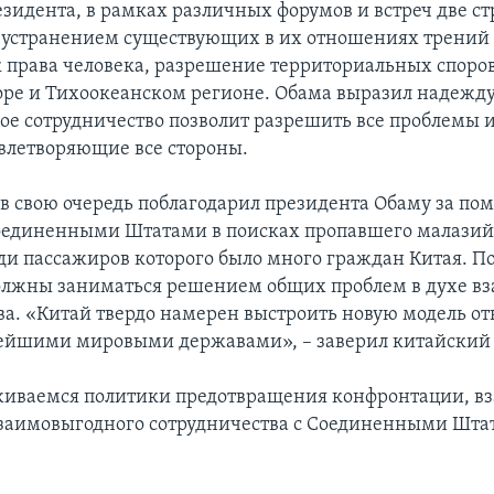
езидента, в рамках различных форумов и встреч две с
 устранением существующих в их отношениях трений
к права человека, разрешение территориальных споро
ре и Тихоокеанском регионе. Обама выразил надежду,
ое сотрудничество позволит разрешить все проблемы 
влетворяющие все стороны.
в свою очередь поблагодарил президента Обаму за по
оединенными Штатами в поисках пропавшего малазий
ди пассажиров которого было много граждан Китая. По
олжны заниматься решением общих проблем в духе в
ва. «Китай твердо намерен выстроить новую модель 
ейшими мировыми державами», – заверил китайский 
иваемся политики предотвращения конфронтации, в
заимовыгодного сотрудничества с Соединенными Штат