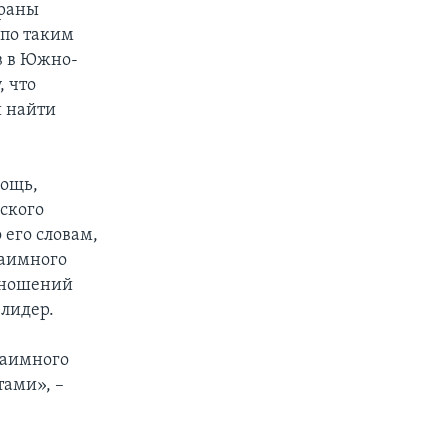
траны
 по таким
в в Южно-
 что
и найти
мощь,
ского
 его словам,
заимного
отношений
лидер.
заимного
ами», –