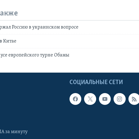
также
ржал Россию в украинском вопросе
в Китае
кусе европейского турне Обамы
Ы
СОЦИАЛЬНЫЕ СЕТИ
А за минуту