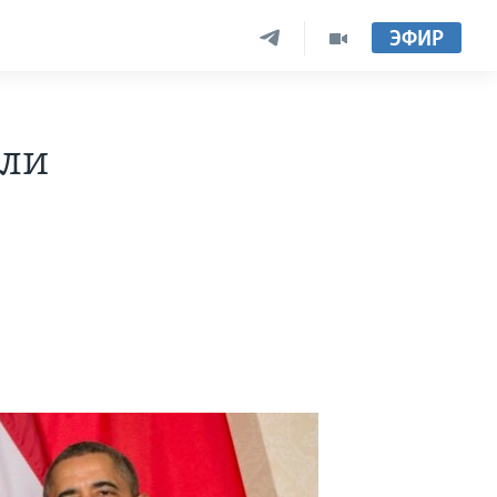
ЭФИР
али