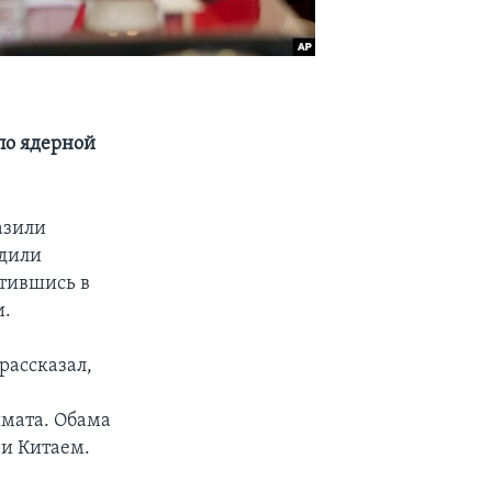
по ядерной
азили
удили
тившись в
и.
рассказал,
имата. Обама
 и Китаем.