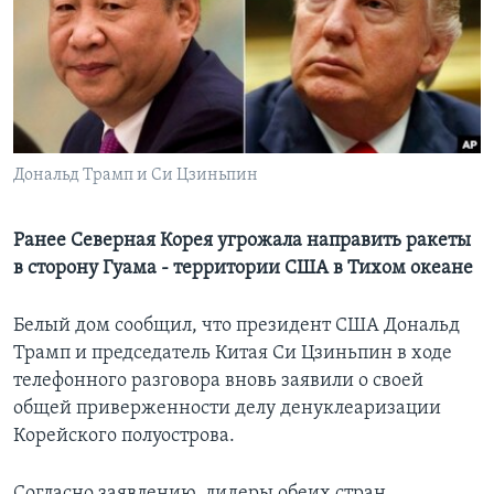
Learning English
СОЦИАЛЬНЫЕ СЕТИ
Дональд Трамп и Си Цзиньпин
Языки
Ранее Северная Корея угрожала направить ракеты
в сторону Гуама - территории США в Тихом океане
Белый дом сообщил, что президент США Дональд
Трамп и председатель Китая Си Цзиньпин в ходе
телефонного разговора вновь заявили о своей
общей приверженности делу денуклеаризации
Корейского полуострова.
Согласно заявлению, лидеры обеих стран