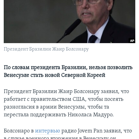
Learning English
СОЦИАЛЬНЫЕ СЕТИ
Президент Бразилии Жаир Болсонару
Языки
По словам президента Бразилии, нельзя позволить
Венесуэле стать новой Северной Кореей
Президент Бразилии Жаир Болсонару заявил, что
работает с правительством США, чтобы посеять
разногласия в армии Венесуэлы, чтобы та
перестала поддерживать Николаса Мадуро.
Болсонаро в
интервью
радио Jovem Pan заявил, что
в случае военного вторжения в Венесуэлу он