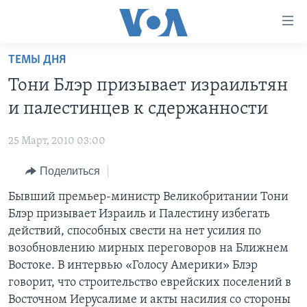
Линки
доступности
Перейти
ТЕМЫ ДНЯ
на
ГЛАВНОЕ
Тони Блэр призывает израильтян
основной
ПРОГРАММЫ
контент
и палестинцев к сдержанности
ПРОЕКТЫ
Перейти
АМЕРИКА
к
25 Март, 2010 03:00
ЭКСПЕРТИЗА
НОВОСТИ ЗА МИНУТУ
УЧИМ АНГЛИЙСКИЙ
основной
Поделиться
ИНТЕРВЬЮ
ИТОГИ
НАША АМЕРИКАНСКАЯ ИСТОРИЯ
навигации
Перейти
ФАКТЫ ПРОТИВ ФЕЙКОВ
Бывший премьер-министр Великобритании Тони
ПОЧЕМУ ЭТО ВАЖНО?
А КАК В АМЕРИКЕ?
в
Блэр призывает Израиль и Палестину избегать
ЗА СВОБОДУ ПРЕССЫ
ДИСКУССИЯ VOA
АРТЕФАКТЫ
поиск
действий, способных свести на нет усилия по
УЧИМ АНГЛИЙСКИЙ
ДЕТАЛИ
АМЕРИКАНСКИЕ ГОРОДКИ
возобновлению мирных переговоров на Ближнем
Востоке. В интервью «Голосу Америки» Блэр
ВИДЕО
НЬЮ-ЙОРК NEW YORK
ТЕСТЫ
говорит, что строительство еврейских поселений в
ПОДПИСКА НА НОВОСТИ
АМЕРИКА. БОЛЬШОЕ ПУТЕШЕСТВИЕ
Восточном Иерусалиме и акты насилия со стороны