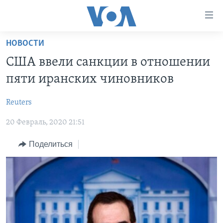
Линки
доступности
Перейти
НОВОСТИ
на
ГЛАВНОЕ
США ввели санкции в отношении
основной
ПРОГРАММЫ
контент
пяти иранских чиновников
ПРОЕКТЫ
Перейти
АМЕРИКА
к
Reuters
ЭКСПЕРТИЗА
НОВОСТИ ЗА МИНУТУ
УЧИМ АНГЛИЙСКИЙ
основной
20 Февраль, 2020 21:51
ИНТЕРВЬЮ
ИТОГИ
НАША АМЕРИКАНСКАЯ ИСТОРИЯ
навигации
Перейти
ФАКТЫ ПРОТИВ ФЕЙКОВ
ПОЧЕМУ ЭТО ВАЖНО?
А КАК В АМЕРИКЕ?
Поделиться
в
ЗА СВОБОДУ ПРЕССЫ
ДИСКУССИЯ VOA
АРТЕФАКТЫ
поиск
УЧИМ АНГЛИЙСКИЙ
ДЕТАЛИ
АМЕРИКАНСКИЕ ГОРОДКИ
ВИДЕО
НЬЮ-ЙОРК NEW YORK
ТЕСТЫ
ПОДПИСКА НА НОВОСТИ
АМЕРИКА. БОЛЬШОЕ ПУТЕШЕСТВИЕ