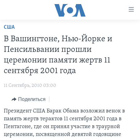
Линки
доступности
Перейти
США
на
ГЛАВНОЕ
В Вашингтоне, Нью-Йорке и
основной
ПРОГРАММЫ
контент
Пенсильвании прошли
ПРОЕКТЫ
Перейти
АМЕРИКА
церемонии памяти жертв 11
к
ЭКСПЕРТИЗА
НОВОСТИ ЗА МИНУТУ
УЧИМ АНГЛИЙСКИЙ
сентября 2001 года
основной
ИНТЕРВЬЮ
ИТОГИ
НАША АМЕРИКАНСКАЯ ИСТОРИЯ
навигации
11 Сентябрь, 2010 03:00
Перейти
ФАКТЫ ПРОТИВ ФЕЙКОВ
ПОЧЕМУ ЭТО ВАЖНО?
А КАК В АМЕРИКЕ?
в
Поделиться
ЗА СВОБОДУ ПРЕССЫ
ДИСКУССИЯ VOA
АРТЕФАКТЫ
поиск
Президент США Барак Обама возложил венок в
УЧИМ АНГЛИЙСКИЙ
ДЕТАЛИ
АМЕРИКАНСКИЕ ГОРОДКИ
память жертв терактов 11 сентября 2001 года в
ВИДЕО
НЬЮ-ЙОРК NEW YORK
ТЕСТЫ
Пентагоне, где он принял участие в траурной
церемонии, посвященной девятой годовщине
ПОДПИСКА НА НОВОСТИ
АМЕРИКА. БОЛЬШОЕ ПУТЕШЕСТВИЕ