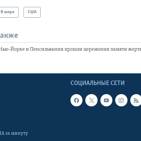
В мире
США
также
 Нью-Йорке и Пенсильвании прошли церемонии памяти жертв 
Ы
СОЦИАЛЬНЫЕ СЕТИ
А за минуту