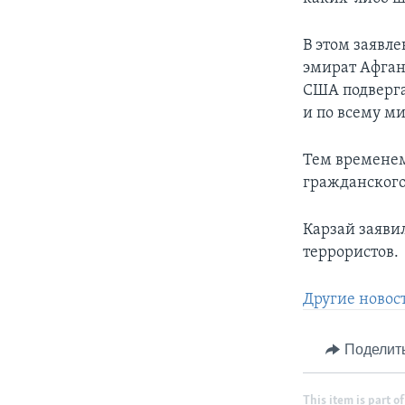
В этом заявл
эмират Афган
США подверга
и по всему ми
Тем временем
гражданского
Карзай заяви
террористов.
Другие новост
Поделит
This item is part of