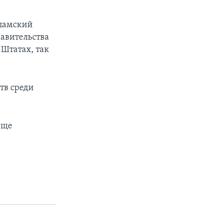
сламский
равительства
Штатах, так
тв среди
ище