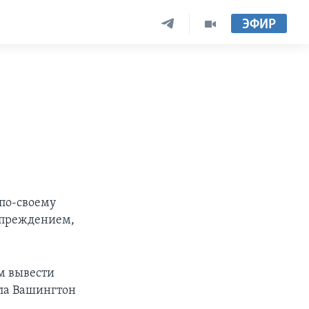
ЭФИР
по-своему
дупреждением,
м вывести
ила Вашингтон