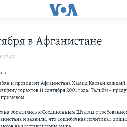
нтября в Афганистане
10 03:00
ься
либан и президент Афганистана Хамид Карзай каждый 
овщину терактов 11 сентября 2001 года. Талибы – пре
– призывом.
ана обратились к Соединенным Штатам с требование
ганистана и заявили, что «ошибочная политика» лиш
ансов на восстановление мира.