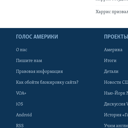
Харрис призвал
ГОЛОС АМЕРИКИ
ПРОЕКТ
О нас
Америка
Пишите нам
Итоги
Правовая информация
Детали
Как обойти блокировку сайта?
Новости СШ
VOA+
Нью-Йорк 
iOS
Дискуссия 
Android
История «Г
RSS
Учим англ