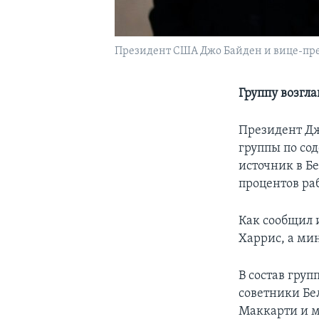
Президент США Джо Байден и вице-пре
Группу возгл
Президент Дж
группы по с
источник в Б
процентов раб
Как сообщил 
Харрис, а ми
В состав гру
советники Бе
Маккарти и м