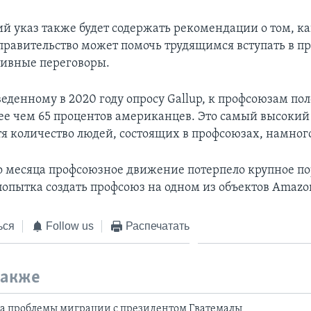
й указ также будет содержать рекомендации о том, к
правительство может помочь трудящимся вступать в п
тивные переговоры.
веденному в 2020 году опросу Gallup, к профсоюзам п
лее чем 65 процентов американцев. Это самый высокий 
отя количество людей, состоящих в профсоюзах, намно
го месяца профсоюзное движение потерпело крупное п
попытка создать профсоюз на одном из объектов Amazo
ься
Follow us
Распечатать
также
ла проблемы миграции с президентом Гватемалы