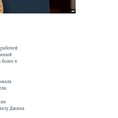
 рабочей
имный
 более 6
амала
еля.
кие
имату Джина