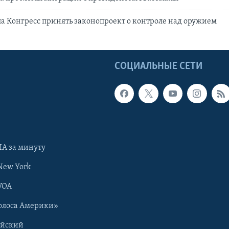
а Конгресс принять законопроект о контроле над оружием
Ы
СОЦИАЛЬНЫЕ СЕТИ
А за минуту
New York
VOA
олоса Америки»
ийский