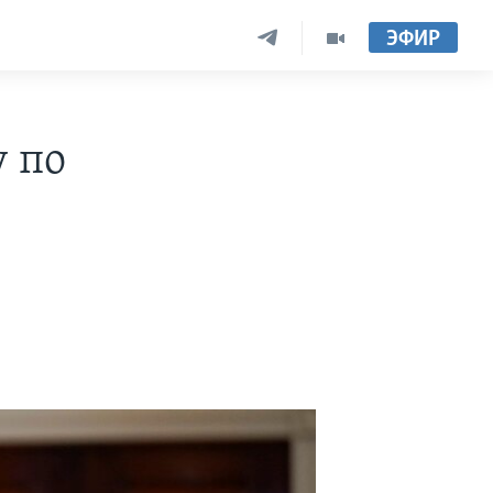
ЭФИР
у по