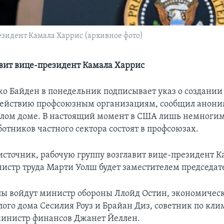
зидент Камала Харрис (архивное фото)
авит вице-президент Камала Харрис
о Байден в понедельник подписывает указ о создании
одействию профсоюзным организациям, сообщил анон
елом доме. В настоящий момент в США лишь немногим
отников частного сектора состоят в профсоюзах.
источник, рабочую группу возглавит вице-президент К
нистр труда Марти Уолш будет заместителем председат
ппы войдут министр обороны Ллойд Остин, экономичес
лого дома Сесилия Роуз и Брайан Диз, советник по кл
инистр финансов Джанет Йеллен.