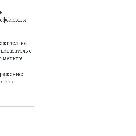
ак
рофсоюзы и
оложительно
показатель с
го меньше.
оражение:
n.com.