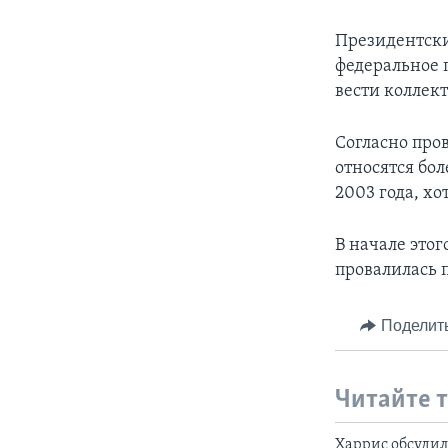
Президентски
федеральное 
вести коллек
Согласно про
относятся бо
2003 года, х
В начале это
провалилась 
Поделит
Читайте 
Харрис обсуди