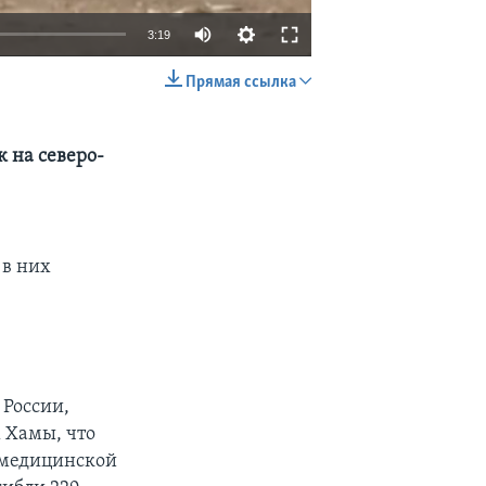
3:19
Прямая ссылка
EMBED
SHARE
 на северо-
 в них
России,
 Хамы, что
 медицинской