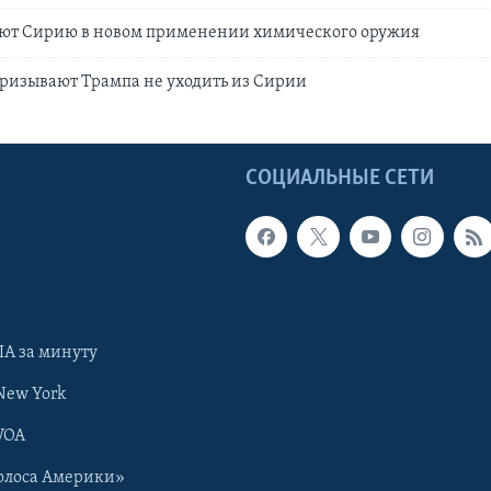
ют Сирию в новом применении химического оружия
ризывают Трампа не уходить из Сирии
Ы
СОЦИАЛЬНЫЕ СЕТИ
А за минуту
New York
VOA
олоса Америки»