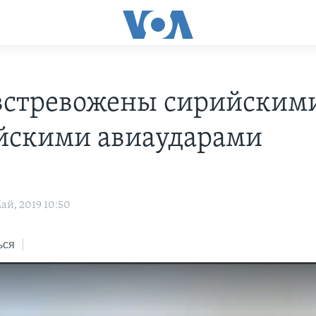
стревожены сирийским
йскими авиаударами
ай, 2019 10:50
ься