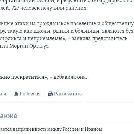
 организации UOSSM, в результате бомбардировок по
ей, 727 человек получили ранения.
ьные атаки на гражданское население и общественн
ру, такую как школы, рынки и больницы, являются бе
онфликта и неприемлемы», – заявила представитель
нта Морган Ортагус.
жно прекратиться», – добавила она.
ься
Follow us
Распечатать
также
вается напряженность между Россией и Ираном