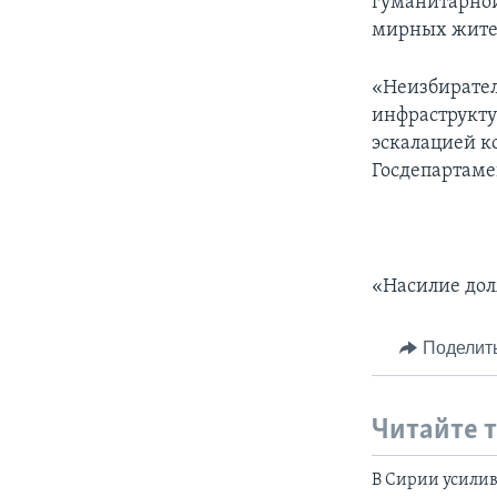
гуманитарной
мирных жител
«Неизбирател
инфраструкту
эскалацией к
Госдепартаме
«Насилие дол
Поделит
Читайте 
В Сирии усили