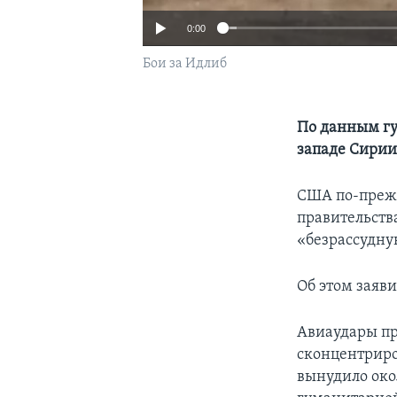
0:00
Бои за Идлиб
По данным гу
западе Сирии
США по-преж
правительств
«безрассудну
Об этом заяви
Авиаудары пр
сконцентриро
вынудило око