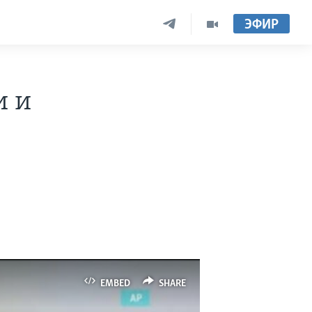
ЭФИР
и и
EMBED
SHARE