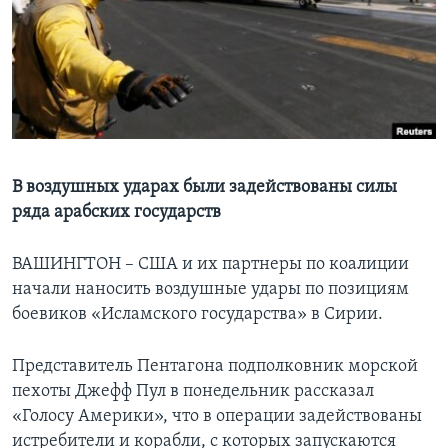
Learning English
СОЦИАЛЬНЫЕ СЕТИ
Языки
В воздушных ударах были задействованы силы
ряда арабских государств
ВАШИНГТОН – США и их партнеры по коалиции
начали наносить воздушные удары по позициям
боевиков «Исламского государства» в Сирии.
Представитель Пентагона подполковник морской
пехоты Джефф Пул в понедельник рассказал
«Голосу Америки», что в операции задействованы
истребители и корабли, с которых запускаются