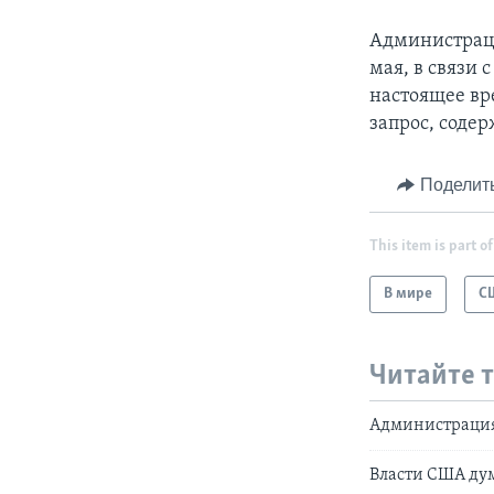
Администраци
мая, в связи 
настоящее вр
запрос, соде
Поделит
This item is part of
В мире
С
Читайте 
Администрация
Власти США ду