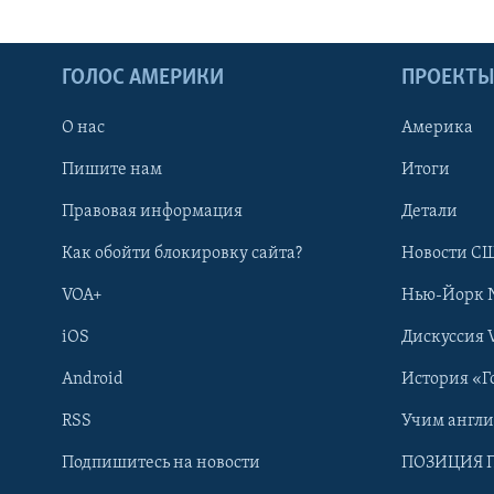
ГОЛОС АМЕРИКИ
ПРОЕКТ
О нас
Америка
Пишите нам
Итоги
Правовая информация
Детали
Как обойти блокировку сайта?
Новости СШ
VOA+
Нью-Йорк 
iOS
Дискуссия 
Android
История «Г
RSS
Учим англ
Learning English
Подпишитесь на новости
ПОЗИЦИЯ 