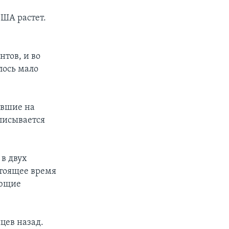
ША растет.
тов, и во
лось мало
ывшие на
писывается
в двух
стоящее время
ающие
цев назад.