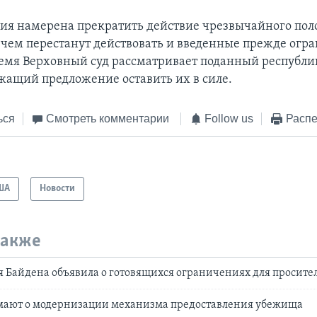
я намерена прекратить действие чрезвычайного пол
с чем перестанут действовать и введенные прежде огр
емя Верховный суд рассматривает поданный республ
ржащий предложение оставить их в силе.
ься
Смотреть комментарии
Follow us
Распе
ША
Новости
также
 Байдена объявила о готовящихся ограничениях для просит
мают о модернизации механизма предоставления убежища