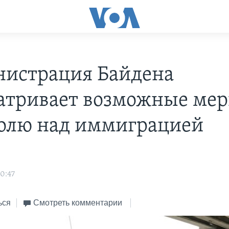
истрация Байдена
атривает возможные мер
олю над иммиграцией
0:47
ься
Смотреть комментарии