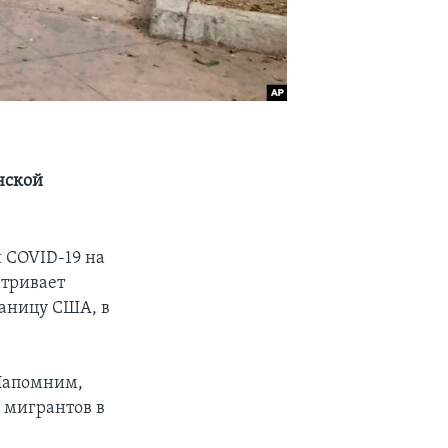
нской
 COVID-19 на
тривает
аницу США, в
 Напомним,
 мигрантов в