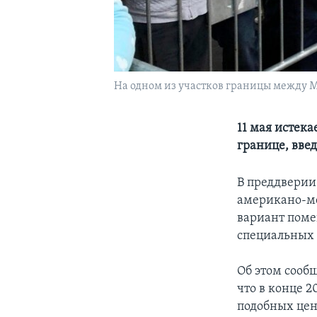
На одном из участков границы между 
11 мая истек
границе, вве
В преддверии
американо-ме
вариант поме
специальных 
Об этом сооб
что в конце 
подобных цен