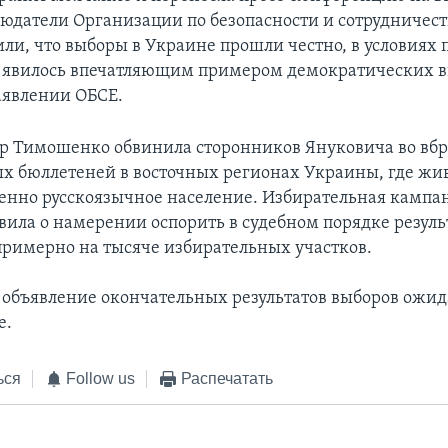
людатели Организации по безопасности и сотрудничест
или, что выборы в Украине прошли честно, в условиях 
 явилось впечатляющим примером демократических 
заявлении ОБСЕ.
р Тимошенко обвинила сторонников Януковича во вбр
х бюллетеней в восточных регионах Украины, где жи
нно русскоязычное население. Избирательная кампа
вила о намерении оспорить в судебном порядке резул
примерно на тысяче избирательных участков.
объявление окончательных результатов выборов ожид
е.
ься
Follow us
Распечатать