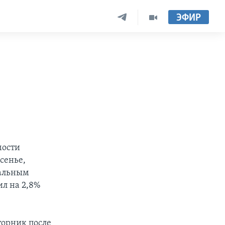
ЭФИР
мости
сенье,
иальным
л на 2,8%
торник после