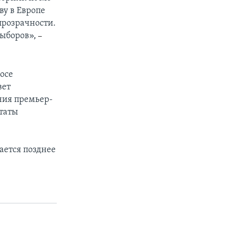
ву в Европе
прозрачности.
выборов»,
–
осе
вет
ния премьер-
ьтаты
ается позднее