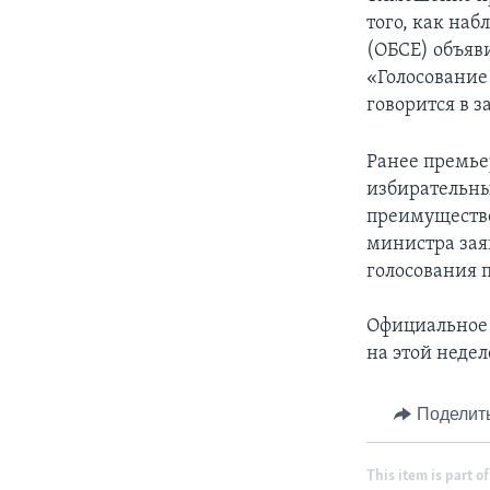
того, как наб
(ОБСЕ) объяв
«Голосование
говорится в 
Ранее премье
избирательны
преимуществе
министра зая
голосования 
Официальное 
на этой недел
Поделит
This item is part of