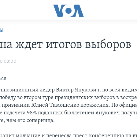
НЫ
на ждет итогов выборов
10 03:00
ься
ппозиционный лидер Виктор Янукович, по всей види
обеду во втором туре президентских выборов в воскре
на признании Юлией Тимошенко поражения. По офиц
е подсчета 98% поданных бюллетеней Янукович получи
е, чем его соперница.
анит молчание и перенесла пресс-конференцию на в