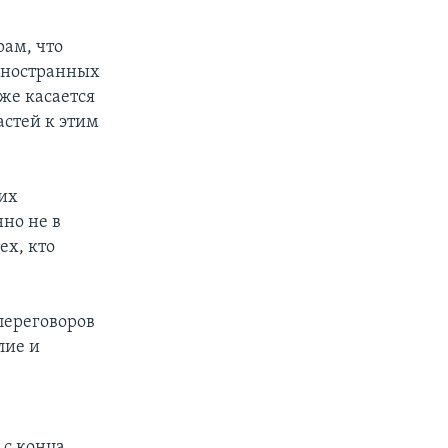
ам, что
 иностранных
 же касается
астей к этим
их
нно не в
ех, кто
переговоров
лие и
 с конца