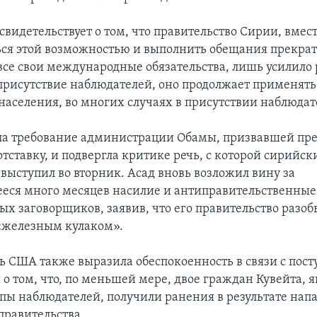
 свидетельствует о том, что правительство Сирии, вмес
ься этой возможностью и выполнить обещания прекра
все свои международные обязательства, лишь усилило 
присутствие наблюдателей, оно продолжает применять
населения, во многих случаях в присутствии наблюдат
ла требование администрации Обамы, призвавшей пр
отставку, и подвергла критике речь, с которой сирийск
 выступил во вторник. Асад вновь возложил вину за
ся много месяцев насилие и антиправительственные
ых заговорщиков, заявив, что его правительство разоб
«железным кулаком».
ь США также выразила обеспокоенность в связи с по
о том, что, по меньшей мере, двое граждан Кувейта,
пы наблюдателей, получили ранения в результате нап
правительства.