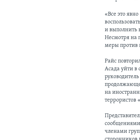
«Все это явно
воспользоват
и выполнить 
Несмотря на 
меры против 
Райс повтори
Асада уйти в 
руководитель
продолжающее
на иностранн
террористов 
Представител
сообщениями 
членами груп
сторонников 