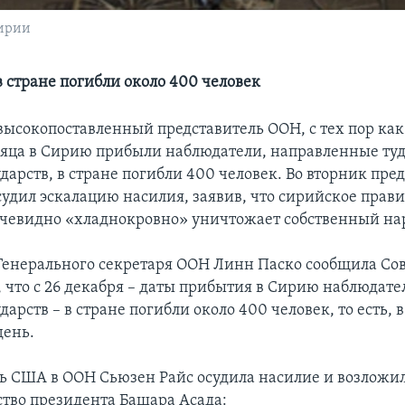
Сирии
в стране погибли около 400 человек
высокопоставленный представитель ООН, с тех пор как
яца в Сирию прибыли наблюдатели, направленные ту
дарств, в стране погибли 400 человек. Во вторник пре
удил эскалацию насилия, заявив, что сирийское прави
чевидно «хладнокровно» уничтожает собственный на
Генерального секретаря ООН Линн Паско сообщила Со
, что с 26 декабря – даты прибытия в Сирию наблюдат
дарств – в стране погибли около 400 человек, то есть, 
день.
ь США в ООН Сьюзен Райс осудила насилие и возложи
ство президента Башара Асада: