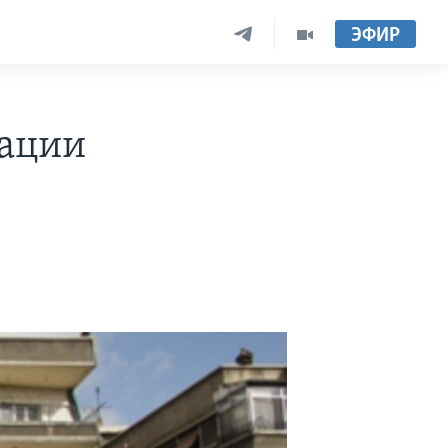
ЭФИР
уации