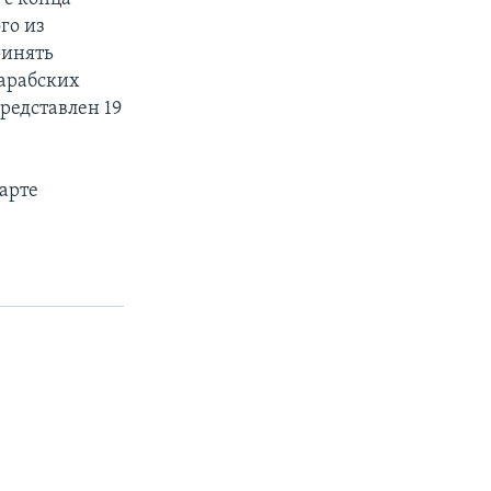
го из
ринять
арабских
редставлен 19
арте