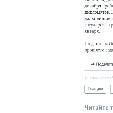
декабря преб
дипломатов. 
дальнейшие ш
государств о 
января.
По данным ОО
прошлого год
Поделит
This item is part of
Темы дня
Читайте 