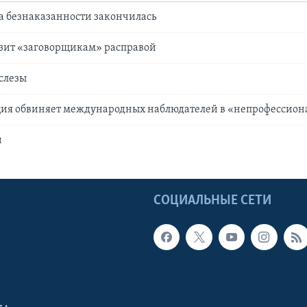
а безнаказанности закончилась
озит «заговорщикам» расправой
 слезы
ция обвиняет международных наблюдателей в «непрофессио
и
Ы
СОЦИАЛЬНЫЕ СЕТИ