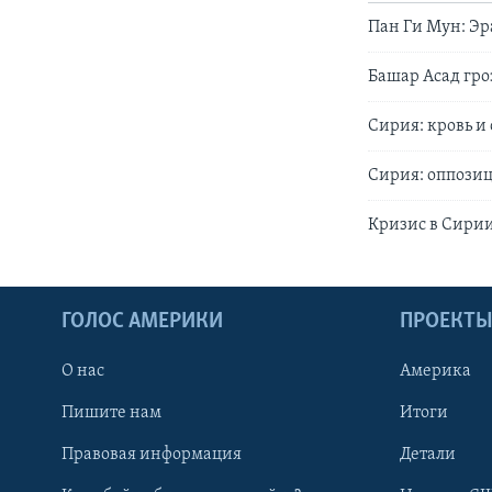
Пан Ги Мун: Эр
Башар Асад гр
Сирия: кровь и
Сирия: оппози
Кризис в Сири
ГОЛОС АМЕРИКИ
ПРОЕКТ
О нас
Америка
Пишите нам
Итоги
Правовая информация
Детали