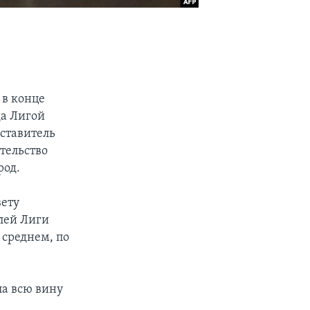
 в конце
да Лигой
дставитель
тельство
род.
вету
елей Лиги
в среднем, по
ла всю вину