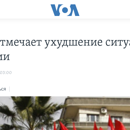
тмечает ухудшение сит
ии
 03:00
ься