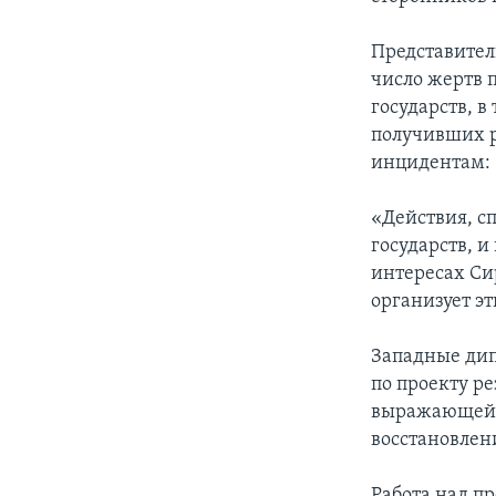
Представител
число жертв 
государств, в
получивших р
инцидентам:
«Действия, с
государств, и
интересах Си
организует э
Западные дип
по проекту р
выражающей п
восстановлен
Работа над п