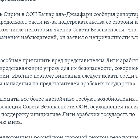
ь Сирии в ООН Башар аль-Джаафари сообщил репортер
продолжает расти из-за подстрекательства со стороны
 том числе некоторых членов Совета Безопасности. Что
анения наблюдателей, он заявил о непричастности вл
пособные причинить вред представителям Лиги арабск
 представляющие угрозу для их безопасности, соверше
рии. Именно поэтому виновных следует искать среди т
ти нападения на представителей арабских государств».
ломаты все более настойчиво требуют возобновления 
езолюции Совета Безопасности ООН, осуждающей наси
оддержку инициативе Лиги арабских государств по
ию мира.
редложенным российской стороной текстом резолюции