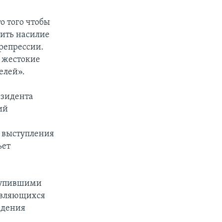
то того чтобы
тить насилие
репрессии.
 жестокие
елей».
езидента
ий
 выступления
ьет
ступившими
 являющихся
адения