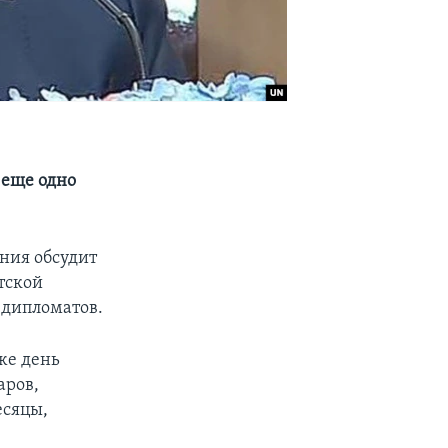
 еще одно
ания обсудит
тской
а дипломатов.
же день
аров,
есяцы,