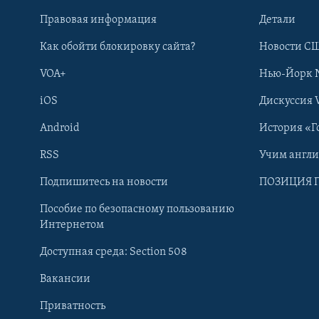
Правовая информация
Детали
Как обойти блокировку сайта?
Новости СШ
VOA+
Нью-Йорк 
iOS
Дискуссия 
Android
История «Г
RSS
Учим англ
Learning English
Подпишитесь на новости
ПОЗИЦИЯ 
Пособие по безопасному пользованию
СОЦИАЛЬНЫЕ СЕТИ
Интернетом
Доступная среда: Section 508
Вакансии
Приватность
Языки