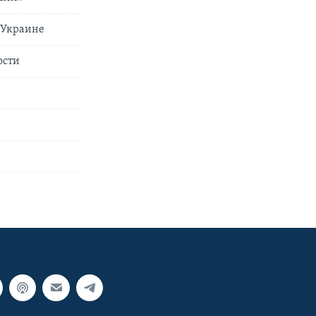
о Украине
ости