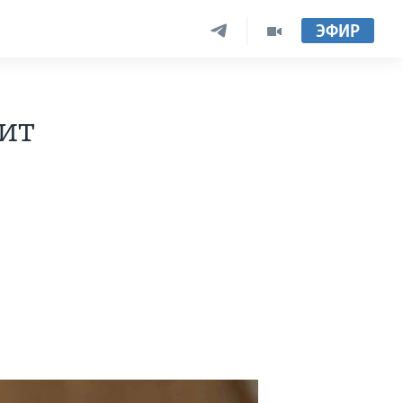
ЭФИР
ит