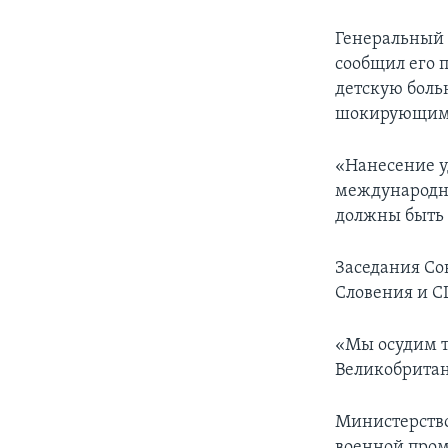
Генеральный 
сообщил его 
детскую боль
шокирующими
«Нанесение у
международн
должны быть 
Заседания Со
Словения и С
«Мы осудим т
Великобритан
Министерство
военной пром