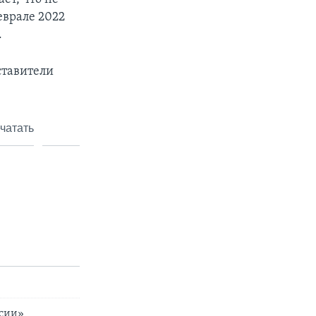
еврале 2022
.
ставители
чатать
ссии»