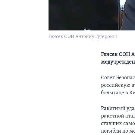
Генсек ООН Антониу Гутерриш
Генсек ООН А
медучрежден
Совет Безопа
российскую ат
больнице в Ки
Ракетный уда
ракетной атак
ставших само
погибли по м