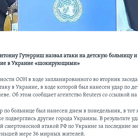
нтониу Гутерриш назвал атаки на детскую больницу и
ие в Украине «шокирующими»
сности ООН в ходе запланированного во вторник засед
аку в Украине, в ходе которой был нанесен удар по де
еве. Об этом сообщает агентство Reuters со ссылкой н
р по больнице был нанесен днем в понедельник, в тот 
е подверглись другие города Украины. В результате уд
й смертоносной атакой РФ по Украине за последние м
еньшей мере 36 мирных жителей.