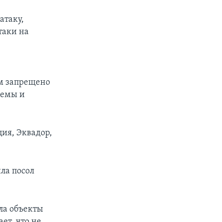
атаку,
таки на
м запрещено
лемы и
ия, Эквадор,
ла посол
ла объекты
ет, что не