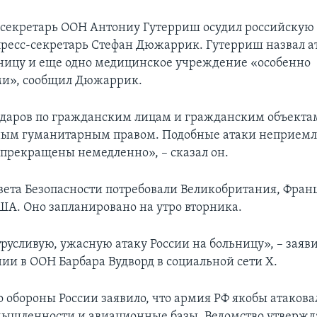
секретарь ООН Антониу Гутерриш осудил российскую 
пресс-секретарь Стефан Дюжаррик. Гутерриш назвал а
ницу и еще одно медицинское учреждение «особенно
», сообщил Дюжаррик.
даров по гражданским лицам и гражданским объекта
ым гуманитарным правом. Подобные атаки неприем
прекращены немедленно», – сказал он.
вета Безопасности потребовали Великобритания, Франц
ША. Оно запланировано на утро вторника.
русливую, ужасную атаку России на больницу», – заяви
ии в ООН Барбара Вудворд в социальной сети Х.
 обороны России заявило, что армия РФ якобы атакова
ышленности и авиационные базы. Ведомство утвержда