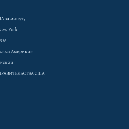
А за минуту
New York
VOA
олоса Америки»
ийский
ПРАВИТЕЛЬСТВА США