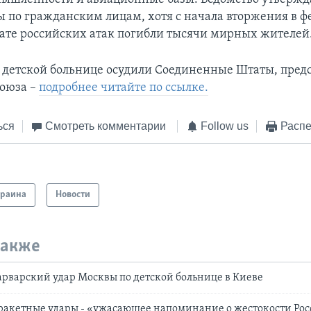
ы по гражданским лицам, хотя с начала вторжения в ф
ьтате российских атак погибли тысячи мирных жителей
о детской больнице осудили Соединенные Штаты, пред
оюза –
подробнее читайте по ссылке.
ься
Смотреть комментарии
Follow us
Распе
краина
Новости
также
рварский удар Москвы по детской больнице в Киеве
ракетные удары - «ужасающее напоминание о жестокости Ро