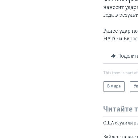
наносит удар
года в резул
Ранее удар п
НАТО и Еврос
Поделит
This item is part of
В мире
У
Читайте 
США осудили ва
Байден: новые 