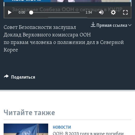
Learning English
0:00
1:34
Прямая ссылка
СОЦИАЛЬНЫЕ СЕТИ
Совет Безопасности заслушал
Доклад Верховного комиссара ООН
по правам человека о положении дел в Северной
Корее
Языки
Поделиться
Читайте также
НОВОСТИ
ООН: В 2023 году в мире погибли